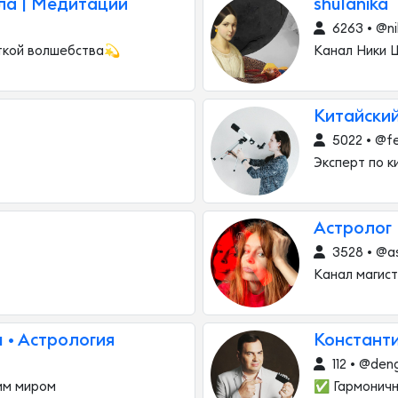
ла | Медитации
shulanika
6263 • @ni
откой волшебства💫
Канал Ники 
Китайски
5022 • @fe
Эксперт по к
Астролог 
3528 • @as
Канал магист
 • Астрология
Констант
112 • @den
тим миром
✅ Гармоничн