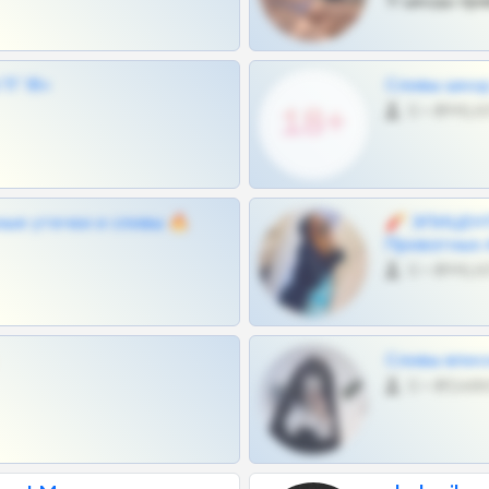
Тг шкоды при
Г 18+
Сливы шкод 
0 •
ные утечки и сливы 🔥
🧨 ЭПИЦЕНТ
Приватных 
0 •
Сливы вписо
0 •