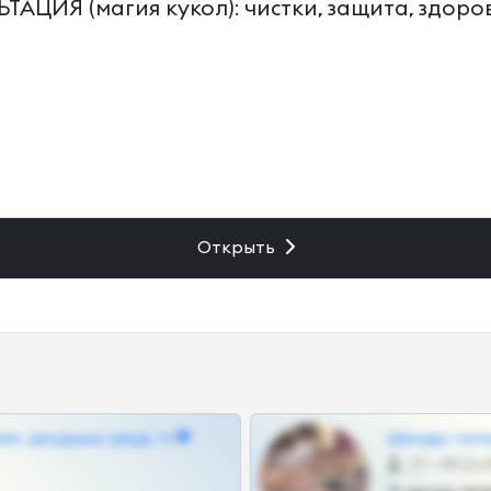
АЦИЯ (магия кукол): чистки, защита, здоровь
Открыть
ам, шкодных шкур тг❤
Шкоды теле
27 •