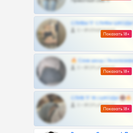
Приватный слив тг
СЛИВЫ ТГ СЛИВЫ ШКОДЫ Т
0 •
@VIPARHIVS55BOT
Показать 18+
🔥 Слив шкод | Эксклюзив
0 •
@OPLATAPODPSK1BOT
Показать 18+
СЛИВ ТГ 18 | ШКОДЫ 🔞🔥
0 •
@OPLATAPODPSK1BOT
Показать 18+