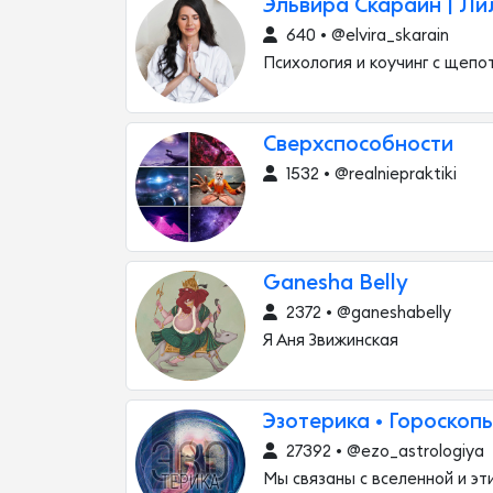
Эльвира Скараин | Ли
640 • @elvira_skarain
Психология и коучинг с щеп
Сверхспособности
1532 • @realniepraktiki
Ganesha Belly
2372 • @ganeshabelly
Я Аня Звижинская
Эзотерика • Гороскопы
27392 • @ezo_astrologiya
Мы связаны с вселенной и э