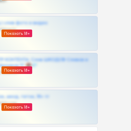
ват
| слив фото и видео
@MILKPRIVATES39BOT
Показать 18+
Р КОНТЕНТА: Слив ШКОДОВ Сливов и
Архивов ТГ 🔞💎
Показать 18+
@MILKPRIVATES39BOT
к, шкод, теток, 18+ тг
@DARK15FLOWSBOT
Показать 18+