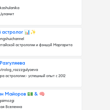
kashulanika
Шуламит
й астролог 📊✨
ngshuichannel
итайской астрологии и фэншуй Маргарита
Разгуляева
trolog_razzzgulyaeva
ра астрологии:- успешный опыт с 2012
ин Майоров 💵 & 🧠
gaimozgi
ая Вселенна