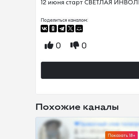
12 июня старт СВЕТЛАЯ ИНВОЛЬТ
Поделиться каналом:
0
0
Похожие каналы
❤Приватный слив телегр
57 •
@SZu3ll3sCatt_bot
Показать 18+