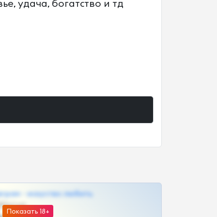
е, удача, богатство и тд
грам - искуство любить
@SZu3ll3sCatt_bot
Показать 18+