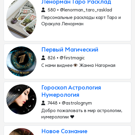
Ленорман Таро Расклад
580 • @lenorman_taro_rasklad
Персональные расклады карт Таро и
Оракула Ленорман
Первый Магический
826 • @firstmagic
С нами виднее👁 Жанна Нагорная
Гороскоп Астрология
Нумерология
7448 • @astrolognym
Добро пожаловать в мир астрологии,
нумерологии ❤️
Новое Сознание