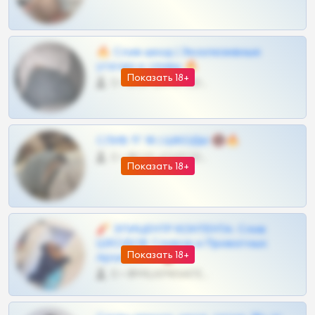
🔥 Слив шкод | Эксклюзивные
утечки и сливы 🔥
Показать 18+
0 •
@OPLATAPODPSK1BOT
СЛИВ ТГ 18 | ШКОДЫ 🔞🔥
0 •
@OPLATAPODPSK1BOT
Показать 18+
🧨 ЭПИЦЕНТР КОНТЕНТА: Слив
ШКОДОВ Сливов и Приватных
Показать 18+
Архивов ТГ 🔞💎
0 •
@MILKPRIVATES39BOT