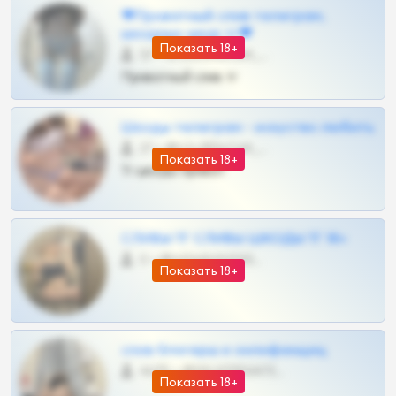
❤Приватный слив телеграм,
шкодных шкур тг❤
Показать 18+
57 •
@SZu3ll3sCatt_bot
Приватный слив тг
Шкоды телеграм - искуство любить
27 •
@SZu3ll3sCatt_bot
Показать 18+
Тг шкоды приват
СЛИВЫ ТГ СЛИВЫ ШКОДЫ ТГ 18+
0 •
@VIPARHIVS55BOT
Показать 18+
слив блогерш и онлифанщиц
4675 •
@MILKPRIVATES39BOT
Показать 18+