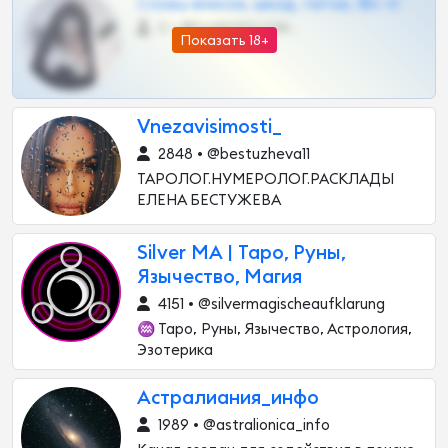
Сливы вписок, шкод, теток, 18+ тг
0 •
@DARK15FLOWSBOT
Показать 18+
Vnezavisimosti_
2848 • @bestuzheva11
ТАРОЛОГ.НУМЕРОЛОГ.РАСКЛАДЫ
ЕЛЕНА БЕСТУЖЕВА
Silver MA | Таро, Руны,
Язычество, Магия
4151 • @silvermagischeaufklarung
♒️ Таро, Руны, Язычество, Астрология,
Эзотерика
Астралиания_инфо
1989 • @astralionica_info