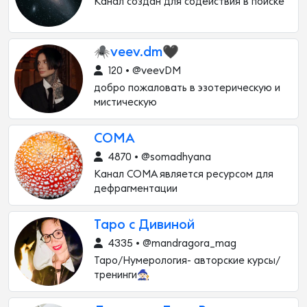
Канал создан для содействия в поиске
🕷veev.dm🖤
120 • @veevDM
добро пожаловать в эзотерическую и
мистическую
СОМА
4870 • @somadhyana
Канал СОМА является ресурсом для
дефрагментации
Таро с Дивиной
4335 • @mandragora_mag
Таро/Нумерология- авторские курсы/
тренинги🧙🏻