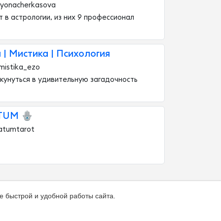
lyonacherkasova
ет в астрологии, из них 9 профессионал
 | Мистика | Психология
mistika_ezo
кунуться в удивительную загадочность
TUM 🪬
atumtarot
е быстрой и удобной работы сайта.