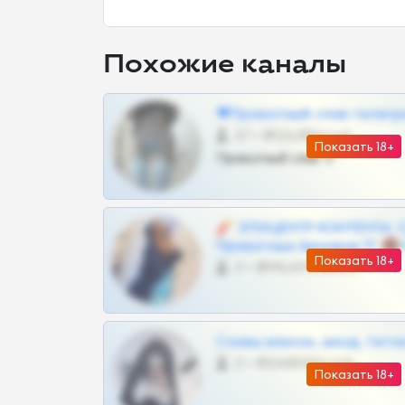
Похожие каналы
❤Приватный слив телегр
57 •
@SZu3ll3sCatt_bot
Показать 18+
Приватный слив тг
🧨 ЭПИЦЕНТР КОНТЕНТА: 
Приватных Архивов ТГ 🔞
Показать 18+
0 •
@MILKPRIVATES39BOT
Сливы вписок, шкод, теток,
0 •
@DARK15FLOWSBOT
Показать 18+