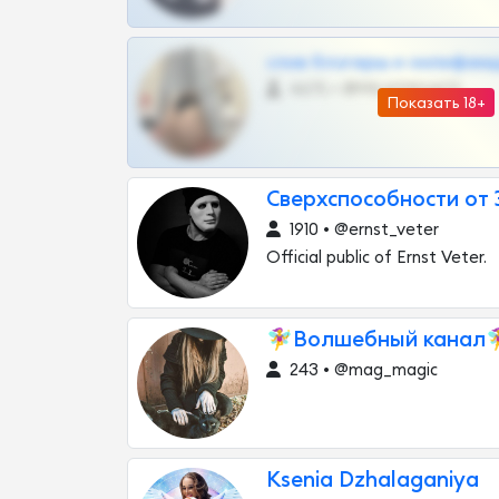
слив блогерш и онлифан
4675 •
@MILKPRIVATES39BOT
Показать 18+
Сверхспособности от 
1910 • @ernst_veter
Official public of Ernst Veter.
🧚‍♀️Волшебный канал🧚‍
243 • @mag_magic
Ksenia Dzhalaganiya