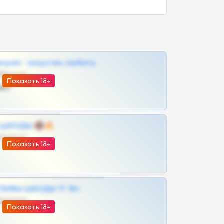
грам - искуство любить
@SZu3ll3sCatt_bot
Показать 18+
ват
 | ШКОДЫ 🔞🔥
@OPLATAPODPSK1BOT
Показать 18+
ЛИВЫ ШКОДЫ ТГ 18+
@VIPARHIVS55BOT
Показать 18+