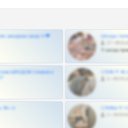
ам, шкодных шкур тг❤
Шкоды теле
27 •
Тг шкоды при
Слив ШКОДОВ Сливов и
СЛИВ ТГ 18
💎
0 •
 18+ тг
СЛИВЫ ТГ С
0 •