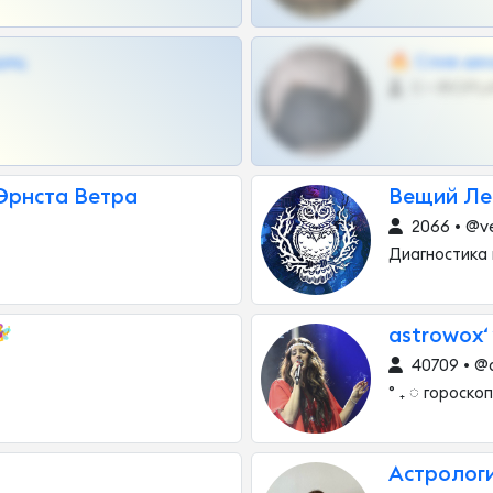
щиц
🔥 Слив шко
0 •
Эрнста Ветра
Вещий Лес
2066 • @ve
Диагностика 
♀️
astrowox‘ 
40709 • @
° ₊ ◌ гороско
Астрологи