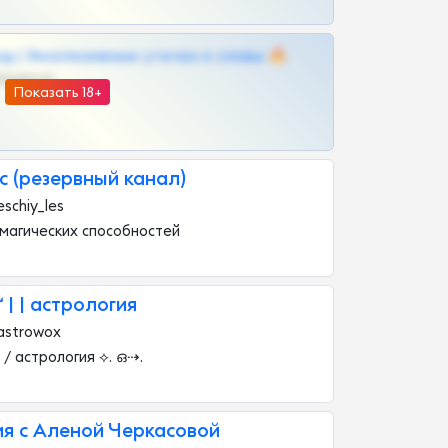
д | Эксклюзивные утечки и сливы 🔥
@OPLATAPODPSK1BOT
Показать 18+
 (резервный канал)
schiy_les
магических способностей
‘ | | астрология
astrowox
п / астрология ⟡. ഒ⇢.
я c Аленой Черкасовой