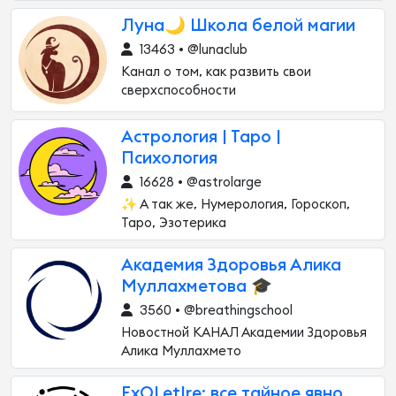
Луна🌙 Школа белой магии
13463 • @lunaclub
Канал о том, как развить свои
сверхспособности
Астрология | Таро |
Психология
16628 • @astrolarge
✨ А так же, Нумерология, Гороскоп,
Таро, Эзотерика
Академия Здоровья Алика
Муллахметова 🎓
3560 • @breathingschool
Новостной КАНАЛ Академии Здоровья
Алика Муллахмето
ExOLetIre: все тайное явно