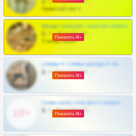
57 •
@SZu3ll3sCatt_bot
Приватный слив тг
Шкоды телеграм - искуство любить
27 •
@SZu3ll3sCatt_bot
Показать 18+
Тг шкоды приват
СЛИВЫ ТГ СЛИВЫ ШКОДЫ ТГ 18+
0 •
@VIPARHIVS55BOT
Показать 18+
Сливы шкод | слив фото и видео
0 •
@MILKPRIVATES39BOT
Показать 18+