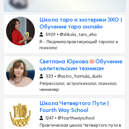
Школа таро и эзотерики ЭХО |
Обучение таро онлайн
5929 • @shkola_taro_eho
Я - Людмила,практикующий таролог и
психолог.
Светлана Юркова🪷Обучение
целительским техникам
333 • @astro_formula_dushi
Регрессолог, астропсихолог, психолог,
ченнелер
Школа Четвертого Пути |
Fourth Way School
1247 • @fourthwayschool
Практическая школа Четвертого пути в