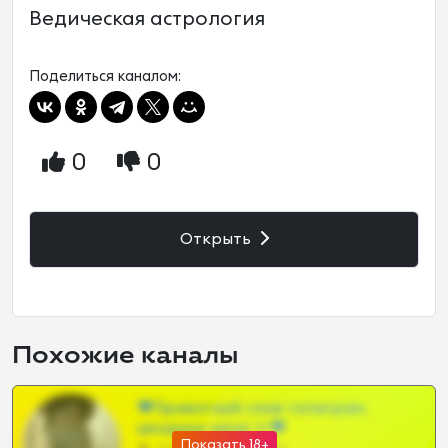
Ведическая астрология
Поделиться каналом:
0
0
Открыть
Похожие каналы
❤Приватный слив телеграм,
шкодных шкур тг❤
Показать 18+