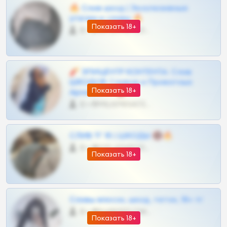
🔥 Слив шкод | Эксклюзивные
утечки и сливы 🔥
Показать 18+
0 •
@OPLATAPODPSK1BOT
🧨 ЭПИЦЕНТР КОНТЕНТА: Слив
ШКОДОВ Сливов и Приватных
Показать 18+
Архивов ТГ 🔞💎
0 •
@MILKPRIVATES39BOT
СЛИВ ТГ 18 | ШКОДЫ 🔞🔥
0 •
@OPLATAPODPSK1BOT
Показать 18+
Сливы вписок, шкод, теток, 18+ тг
0 •
@DARK15FLOWSBOT
Показать 18+