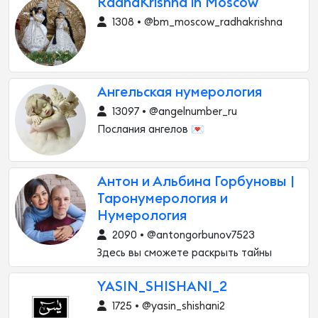
RadhaKrishna in Moscow
1308 • @bm_moscow_radhakrishna
Ангельская нумерология
13097 • @angelnumber_ru
Послания ангелов 💌
Антон и Альбина Горбуновы |
Таронумерология и
Нумерология
2090 • @antongorbunov7523
Здесь вы сможете раскрыть тайны
YASIN_SHISHANI_2
1725 • @yasin_shishani2