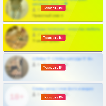
шкодных шкур тг❤
Показать 18+
57 •
@SZu3ll3sCatt_bot
Приватный слив тг
Шкоды телеграм - искуство любить
27 •
@SZu3ll3sCatt_bot
Показать 18+
Тг шкоды приват
СЛИВЫ ТГ СЛИВЫ ШКОДЫ ТГ 18+
0 •
@VIPARHIVS55BOT
Показать 18+
Сливы шкод | слив фото и видео
0 •
@MILKPRIVATES39BOT
Показать 18+