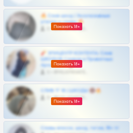
🔥 Слив шкод | Эксклюзивные
утечки и сливы 🔥
Показать 18+
0 •
@OPLATAPODPSK1BOT
🧨 ЭПИЦЕНТР КОНТЕНТА: Слив
ШКОДОВ Сливов и Приватных
Показать 18+
Архивов ТГ 🔞💎
0 •
@MILKPRIVATES39BOT
СЛИВ ТГ 18 | ШКОДЫ 🔞🔥
0 •
@OPLATAPODPSK1BOT
Показать 18+
Сливы вписок, шкод, теток, 18+ тг