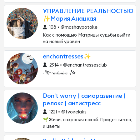
УПРАВЛЕНИЕ РЕАЛЬНОСТЬЮ
✨Мария Анацкая
108 • @mashavpotoke
Как с помощью Матрицы судьбы выйти
на новый уровен
enchantresses✨
2914 • @enchantressesclub
‧₊˚࿐𝒶𝒹𝓂𝒾𝓃𝓈:‧₊˚☆
Don't worry | саморазвитие |
релакс | антистресс
1221 • @tvoirelaks
🌱Живи, сохраняя покой. Придет весна,
и цветы