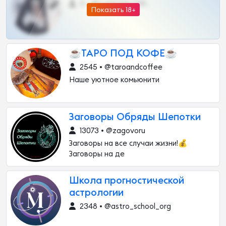
0 •
@DARK15FLOWSBOT
Показать 18+
☕️ТАРО ПОД КОФЕ☕️
2545 • @taroandcoffee
Наше уютное комьюнити
Заговоры Обряды Шепотки
13073 • @zagovoru
Заговоры на все случаи жизни!💰
Заговоры на де
Школа прогностической
астрологии
2348 • @astro_school_org