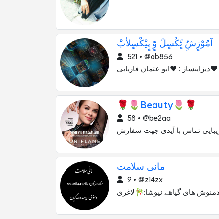
آمُُوْزٍشُِ تًٍکْسٍلً وًٍَ پٍیْکْسٍلاٰبْْ
521 • @ab856
دیزاینساز : ❤ابو عثمان فاریابی❤
🌹🌷Beauty🌷🌹
58 • @be2aa
بایی تماس با آیدی جهت سفارش
مانی سلامت
9 • @z14zx