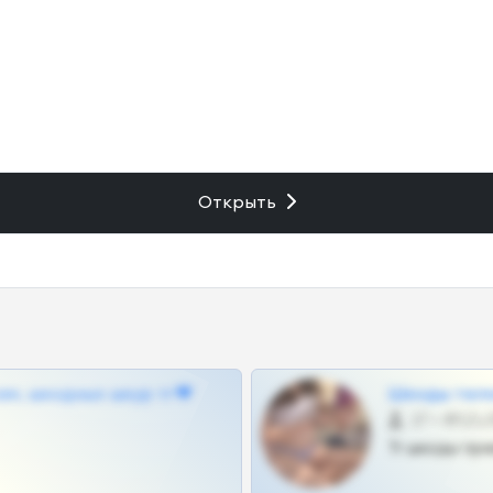
Открыть
ам, шкодных шкур тг❤
Шкоды теле
27 •
Тг шкоды при