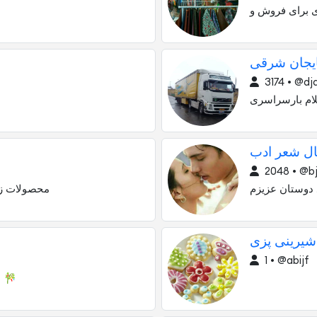
ی برای فروش و
3174 • @djd
لام بارسراسری
2048 • @bj
 دوستان عزیزم
محصولات زی
شیرینی پزی
1 • @abijf
دمنوش های گیاهے نیوشا:🎋لاغری 🎋