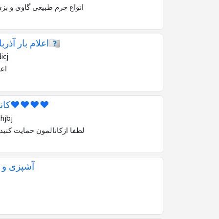
انواع چرم طبیعی گاوی و بز
اعلام بار آذربایجان شرقی🇮🇷
icj
اع
کانال شعر ادب❤️❤️❤️❤️
hjbj
لطفا ازکانالمون حمایت کنید
آشپزی و 