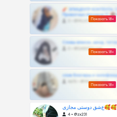
🧨 ЭПИЦЕНТР КОНТЕНТА: 
Приватных Архивов ТГ 🔞
Показать 18+
0 •
@MILKPRIVATES39BOT
Сливы вписок, шкод, теток,
0 •
@DARK15FLOWSBOT
Показать 18+
слив блогерш и онлифан
4675 •
@MILKPRIVATES39BOT
Показать 18+
ق ‌‌‌‌‌‌دو‌‌‌‌ستی مجازی
4 • @zx231