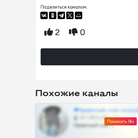
Поделиться каналом:
2
0
Похожие каналы
❤Приватный слив телегр
57 •
@SZu3ll3sCatt_bot
Показать 18+
Приватный слив тг