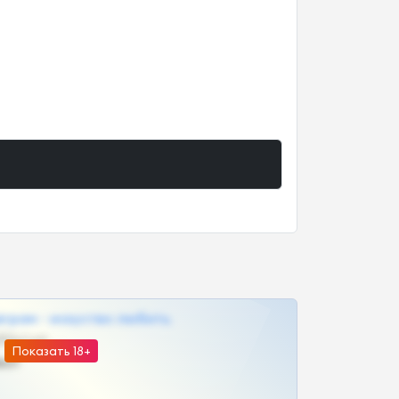
грам - искуство любить
@SZu3ll3sCatt_bot
Показать 18+
ват