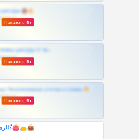
 | ШКОДЫ 🔞🔥
@OPLATAPODPSK1BOT
Показать 18+
ЛИВЫ ШКОДЫ ТГ 18+
@VIPARHIVS55BOT
Показать 18+
д | Эксклюзивные утечки и сливы 🔥
@OPLATAPODPSK1BOT
Показать 18+
گالری چرم ابهری👛👝👜