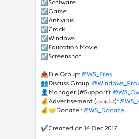
☑️Software
☑️Game
☑️Antivirus
☑️Crack
☑️Windows
☑️Education Movie
☑️Screenshot
📥File Group:
@WS_Files
👥Discuss Group:
@Windows_Pro
👤Manager (#Support):
@WS_Ow
💰Advertisement (تبلیغات):
@WS_
💰🤝Donate :
@WS_Donate
✔️Created on 14 Dec 2017