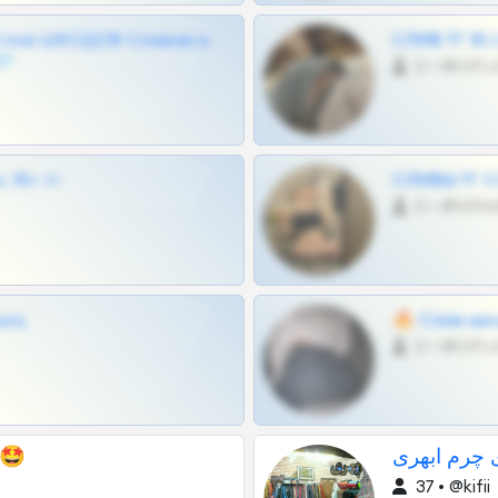
Слив ШКОДОВ Сливов и
СЛИВ ТГ 18
💎
0 •
 18+ тг
СЛИВЫ ТГ С
0 •
щиц
🔥 Слив шко
0 •
ع‌‌‌ش🥰🥰🤩
37 • @kifii