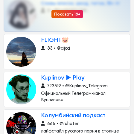
Сливы вписок, шкод, теток, 18+ тг
0 •
@DARK15FLOWSBOT
Показать 18+
FLIGHT🐷
33 • @cijcci
Kuplinov ► Play
723519 • @Kuplinov_Telegram
Официальный Телеграм-канал
Куплинова
Колумбийский подкаст
665 • @ruhater
лайфстайл русского парня в столице