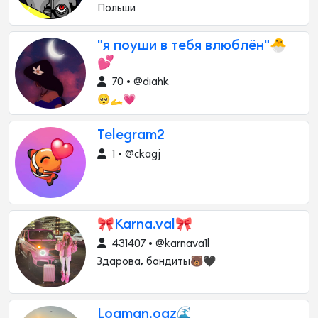
Польши
"я поуши в тебя влюблён"🐣
💕
70 • @diahk
🥺🫴💗
Telegram2
1 • @ckagj
🎀Karna.val🎀
431407 • @karnava1l
Здарова, бандиты🐻🖤
Loaman.oaz🌊