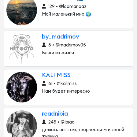
129 • @loamanoaz
Мой маленький мир 🌍
by_madrimov
8 • @madrimov05
Блоги из жизни
KALI MISS
61 • @kalimiss
Нам будет интересно
readnibia
245 • @ibiaa
делюсь опытом, творчеством и своей
жизнью.