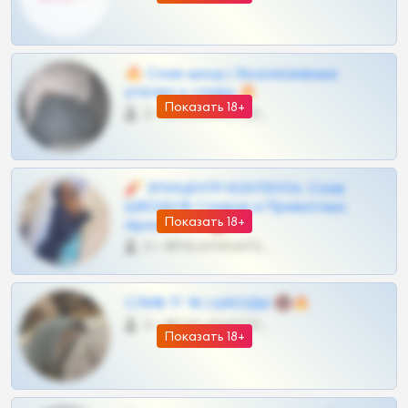
🔥 Слив шкод | Эксклюзивные
утечки и сливы 🔥
Показать 18+
0 •
@OPLATAPODPSK1BOT
🧨 ЭПИЦЕНТР КОНТЕНТА: Слив
ШКОДОВ Сливов и Приватных
Показать 18+
Архивов ТГ 🔞💎
0 •
@MILKPRIVATES39BOT
СЛИВ ТГ 18 | ШКОДЫ 🔞🔥
0 •
@OPLATAPODPSK1BOT
Показать 18+