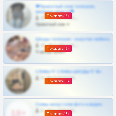
❤Приватный слив телеграм,
шкодных шкур тг❤
Показать 18+
57 •
@SZu3ll3sCatt_bot
Приватный слив тг
Шкоды телеграм - искуство любить
27 •
@SZu3ll3sCatt_bot
Показать 18+
Тг шкоды приват
СЛИВЫ ТГ СЛИВЫ ШКОДЫ ТГ 18+
0 •
@VIPARHIVS55BOT
Показать 18+
Сливы шкод | слив фото и видео
0 •
@MILKPRIVATES39BOT
Показать 18+