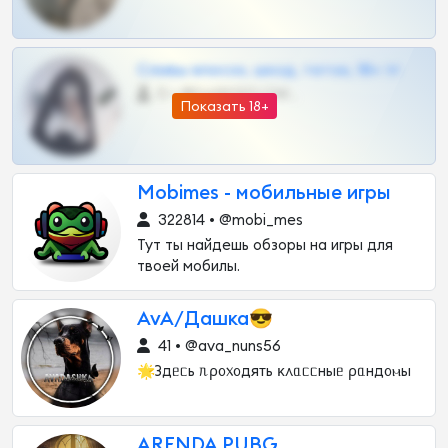
Сливы вписок, шкод, теток, 18+ тг
0 •
@DARK15FLOWSBOT
Показать 18+
Mobimes - мобильные игры
322814 • @mobi_mes
Тут ты найдешь обзоры на игры для
твоей мобилы.
AvA/Дашка😎
41 • @ava_nuns56
🌟Здᥱᥴь ᥰρ᧐᥊᧐дяᴛь κ᧘ᥲᥴᥴныᥱ ρᥲнд᧐ⲙы
ARENDA PUBG