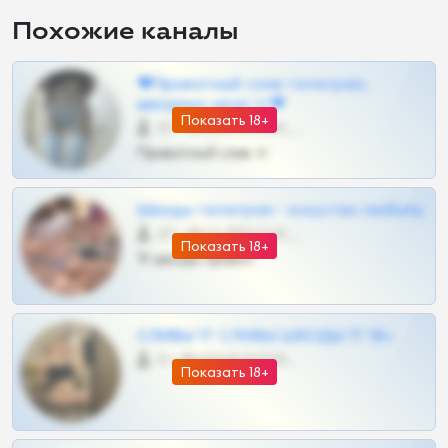
Похожие каналы
❤Приватный слив телеграм,
шкодных шкур тг❤
Показать 18+
57 •
@SZu3ll3sCatt_bot
Приватный слив тг
Шкоды телеграм - искуство любить
27 •
@SZu3ll3sCatt_bot
Показать 18+
Тг шкоды приват
СЛИВЫ ТГ СЛИВЫ ШКОДЫ ТГ 18+
0 •
@VIPARHIVS55BOT
Показать 18+