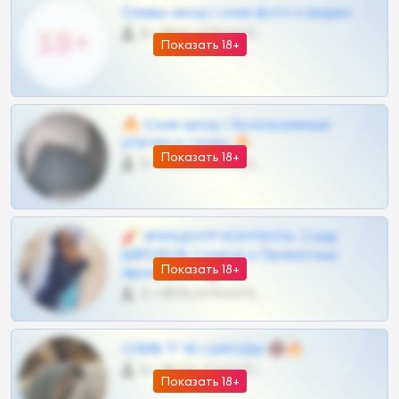
Сливы шкод | слив фото и видео
0 •
@MILKPRIVATES39BOT
Показать 18+
🔥 Слив шкод | Эксклюзивные
утечки и сливы 🔥
Показать 18+
0 •
@OPLATAPODPSK1BOT
🧨 ЭПИЦЕНТР КОНТЕНТА: Слив
ШКОДОВ Сливов и Приватных
Показать 18+
Архивов ТГ 🔞💎
0 •
@MILKPRIVATES39BOT
СЛИВ ТГ 18 | ШКОДЫ 🔞🔥
0 •
@OPLATAPODPSK1BOT
Показать 18+