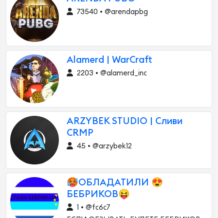
73540 • @arendapbg
Alamerd | WarCraft
2203 • @alamerd_inc
ARZYBEK STUDIO | Сливи
CRMP
45 • @arzybek12
🥵ОБЛАДАТИЛИ 😍
БЕБРИКОВ😝
1 • @fc6c7