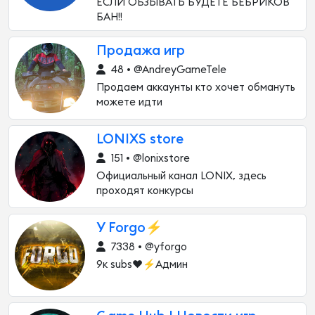
ЕСЛИ ОБЗЫВАТЬ БУДЕТЕ БЕБРИКОВ
БАН!!
Продажа игр
48 • @AndreyGameTele
Продаем аккаунты кто хочет обмануть
можете идти
LONIXS store
151 • @lonixstore
Официальный канал LONIX, здесь
проходят конкурсы
У Forgo⚡
7338 • @yforgo
9к subs❤️⚡Админ