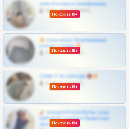
слив блогерш и онлифанщиц
4675 •
@MILKPRIVATES39BOT
Показать 18+
🔥 Слив шкод | Эксклюзивные
утечки и сливы 🔥
Показать 18+
0 •
@OPLATAPODPSK1BOT
СЛИВ ТГ 18 | ШКОДЫ 🔞🔥
0 •
@OPLATAPODPSK1BOT
Показать 18+
🧨 ЭПИЦЕНТР КОНТЕНТА: Слив
ШКОДОВ Сливов и Приватных
Показать 18+
Архивов ТГ 🔞💎