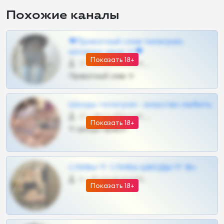
Похожие каналы
❤Приватный слив телеграм,
шкодных шкур тг❤
Показать 18+
57 •
@SZu3ll3sCatt_bot
Приватный слив тг
Шкоды телеграм - искуство любить
27 •
@SZu3ll3sCatt_bot
Показать 18+
Тг шкоды приват
СЛИВЫ ТГ СЛИВЫ ШКОДЫ ТГ 18+
0 •
@VIPARHIVS55BOT
Показать 18+