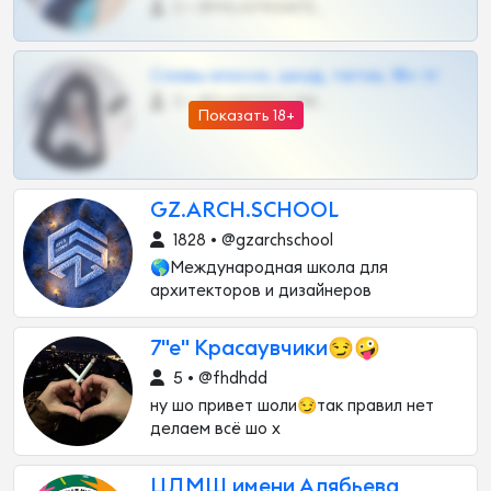
0 •
@MILKPRIVATES39BOT
Сливы вписок, шкод, теток, 18+ тг
0 •
@DARK15FLOWSBOT
Показать 18+
GZ.ARCH.SCHOOL
1828 • @gzarchschool
🌎Международная школа для
архитекторов и дизайнеров
7"е" Красаувчики😏🤪
5 • @fhdhdd
ну шо привет шоли😏так правил нет
делаем всё шо х
ЦДМШ имени Алябьева