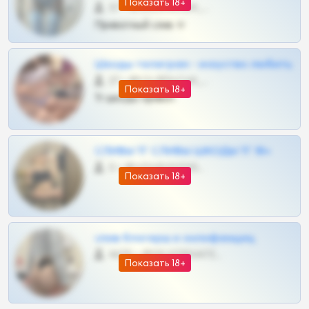
Показать 18+
57 •
@SZu3ll3sCatt_bot
Приватный слив тг
Шкоды телеграм - искуство любить
27 •
@SZu3ll3sCatt_bot
Показать 18+
Тг шкоды приват
СЛИВЫ ТГ СЛИВЫ ШКОДЫ ТГ 18+
0 •
@VIPARHIVS55BOT
Показать 18+
слив блогерш и онлифанщиц
4675 •
@MILKPRIVATES39BOT
Показать 18+