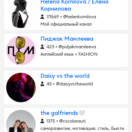
Helena Kornilova / Елена
Корнилова
171569 • @helenkornilova
Мой официальный канал
Пиджак Мамлеева
423 • @pidjakmamleeva
Английский язык + FASHION
Daisy vs the world
45 • @daisyvstheworld
the galfriends🤍
1375 • @cocobeauti
саморазвитие, мотивация, стиль, бьюти