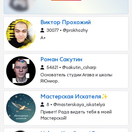
Виктор Прохожий
30077 • @prokhozhy
А+
Роман Сакутин
54621 • @sakutin_csharp
Основатель студии Агава и школы
ЯЮниор.
Мастерская Искателя✨
8 • @masterskaya_iskatelya
Привет! Рада видеть тебя в моей
Мастерской!