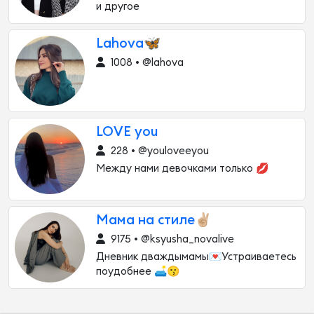
и другое
Lahova🦋
1008 • @lahova
LOVE you
228 • @youloveeyou
Между нами девочками только 💋
Мама на стиле✌🏼
9175 • @ksyusha_novalive
Дневник дваждымамы💌Устраиваетесь
поудобнее 🛋️😗