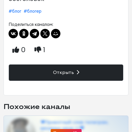
#блог
#блогер
Поделиться каналом:
0
1
Открыть
Похожие каналы
❤Приватный слив телеграм,
шкодных шкур тг❤