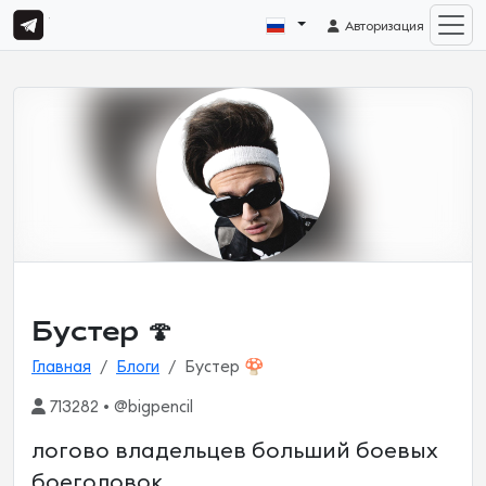
Авторизация
Бустер 🍄
Главная
Блоги
Бустер 🍄
713282 • @bigpencil
логово владельцев больший боевых
боеголовок