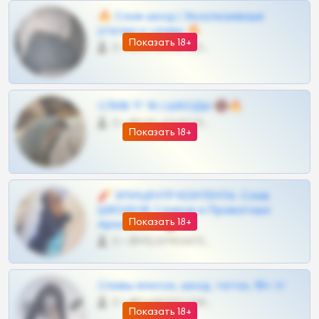
🔥 Слив шкод | Эксклюзивные
утечки и сливы 🔥
Показать 18+
0 •
@OPLATAPODPSK1BOT
СЛИВ ТГ 18 | ШКОДЫ 🔞🔥
0 •
@OPLATAPODPSK1BOT
Показать 18+
🧨 ЭПИЦЕНТР КОНТЕНТА: Слив
ШКОДОВ Сливов и Приватных
Показать 18+
Архивов ТГ 🔞💎
0 •
@MILKPRIVATES39BOT
Сливы вписок, шкод, теток, 18+ тг
0 •
@DARK15FLOWSBOT
Показать 18+