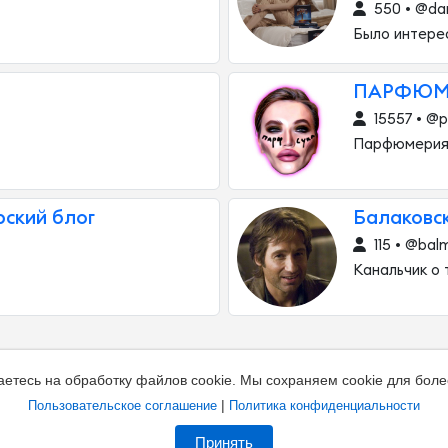
550 • @da
Было интерес
ПАРФЮМ
15557 • @p
Парфюмерия,
рский блог
Балаковс
115 • @bal
Канальчик о 
аетесь на обработку файлов cookie. Мы сохраняем cookie для боле
|
Пользовательское соглашение
Политика конфиденциальности
Принять
а канал
Владельцам каналов
Соглашение
Полити