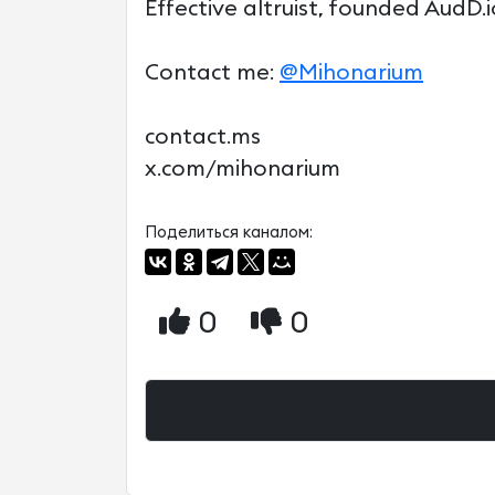
Effective altruist, founded AudD.io
Contact me:
@Mihonarium
contact.ms
x.com/mihonarium
Поделиться каналом:
0
0