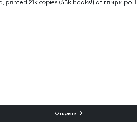
, printed 21k copies (63k books!) of гпмрм.рф. He/
Открыть