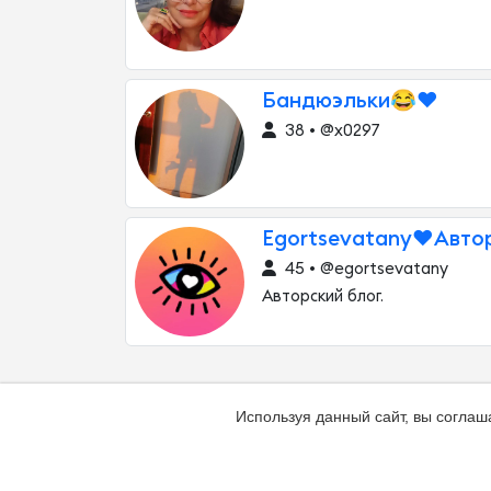
Бандюэльки😂❤️
38 • @x0297
Egortsevatany❤️Авто
45 • @egortsevatany
Авторский блог.
Используя данный сайт, вы соглаш
Добавить канал
Контакты
Жалоба н