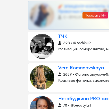
🧨 ЭПИЦЕНТР КОНТЕНТА: 
Приватных Архивов ТГ 🔞
Показать 18+
0 •
@MILKPRIVATES39BOT
ТЧК.
393 • @tochkUP
Мотивация, саморазвитие, 
Vera Romanovskaya
2889 • @aromatnayasve4
Красивые фоточки, вдохнове
Незабудкина PRO жи
78 • @beautylaif