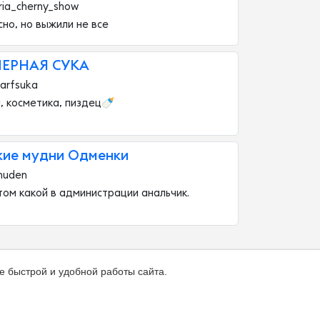
ria_cherny_show
но, но выжили не все
ЕРНАЯ СУКА
arfsuka
 косметика, пиздец🍼
кие мудни Одменки
muden
том какой в администрации анальчик.
е быстрой и удобной работы сайта.
ка
О каталоге
Зал славы