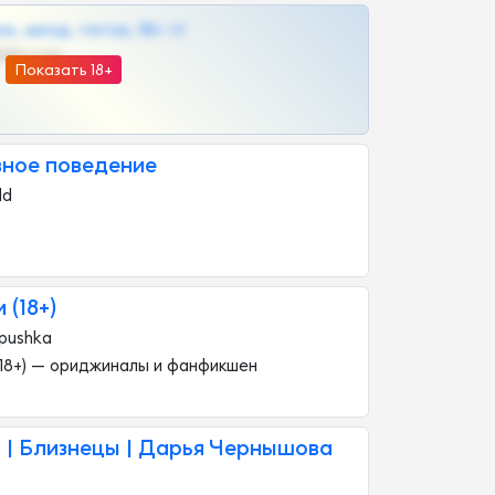
к, шкод, теток, 18+ тг
@DARK15FLOWSBOT
Показать 18+
вное поведение
dd
(18+)
apushka
18+) — ориджиналы и фанфикшен
 | Близнецы | Дарья Чернышова