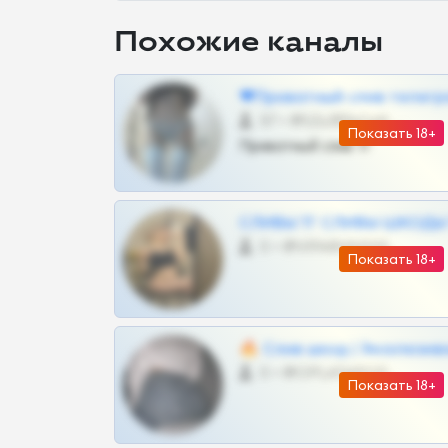
Похожие каналы
❤Приватный слив телегр
57 •
@SZu3ll3sCatt_bot
Показать 18+
Приватный слив тг
СЛИВЫ ТГ СЛИВЫ ШКОДЫ Т
0 •
@VIPARHIVS55BOT
Показать 18+
🔥 Слив шкод | Эксклюзив
0 •
@OPLATAPODPSK1BOT
Показать 18+