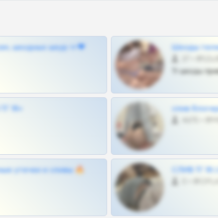
ам, шкодных шкур тг❤
Шкоды теле
27 •
Тг шкоды при
Г 18+
слив блоге
4675 •
ные утечки и сливы 🔥
СЛИВ ТГ 18
0 •