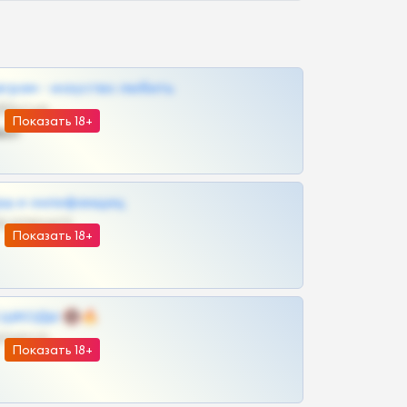
грам - искуство любить
@SZu3ll3sCatt_bot
Показать 18+
ват
рш и онлифанщиц
@MILKPRIVATES39BOT
Показать 18+
 | ШКОДЫ 🔞🔥
@OPLATAPODPSK1BOT
Показать 18+