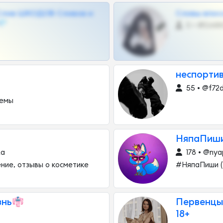
Слив ШКОДОВ Сливов и
Сливы вписо
💎
0 •
неспорти
55 • @f72
мемы
НяпаПиши 
ka
178 • @ny
ние, отзывы о косметике
#НяпаПиши (
знь👘
Первенцы
18+