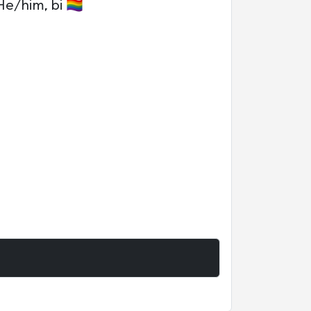
him, bi 🏳️‍🌈