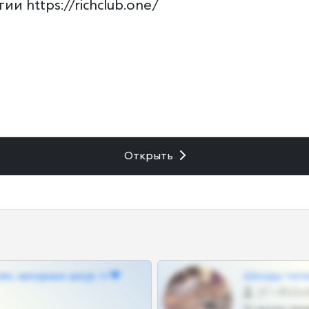
и https://richclub.one/
Открыть
ам, шкодных шкур тг❤
Шкоды теле
27 •