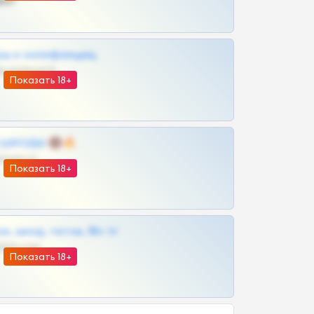
ват
рш и онлифанщиц
@MILKPRIVATES39BOT
Показать 18+
 | ШКОДЫ 🔞🔥
@OPLATAPODPSK1BOT
Показать 18+
к, шкод, теток, 18+ тг
@DARK15FLOWSBOT
Показать 18+