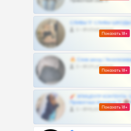
Приватный слив тг
СЛИВЫ ТГ СЛИВЫ ШКОДЫ Т
0 •
@VIPARHIVS55BOT
Показать 18+
🔥 Слив шкод | Эксклюзив
0 •
@OPLATAPODPSK1BOT
Показать 18+
🧨 ЭПИЦЕНТР КОНТЕНТА: 
Приватных Архивов ТГ 🔞
Показать 18+
0 •
@MILKPRIVATES39BOT