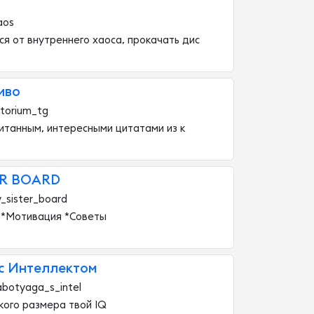
aos
ся от внутреннего хаоса, прокачать дис
иво
torium_tg
итанным, интересными цитатами из к
ER BOARD
_sister_board
я *Мотивация *Советы
 с Интеллектом
botyaga_s_intel
кого размера твой IQ