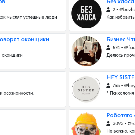
ов
Без хаоса
2 • @bezh
как мыслят успешные люди
Как избавить
говорят оконщики
Бизнес Чт
574 • @fac
т оконщики
Делюсь проч
HEY SIST
765 • @hey
и осознанности.
* Психологи
Работяга
3093 • @ra
Не важно, ка