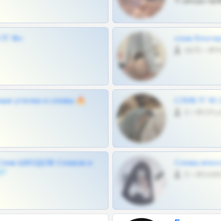
Тг шкоды при
Г 18+
слив блоге
4675 •
ные утечки и сливы 🔥
СЛИВ ТГ 18
0 •
Слив ШКОДОВ Сливов и
Сливы вписо
💎
0 •