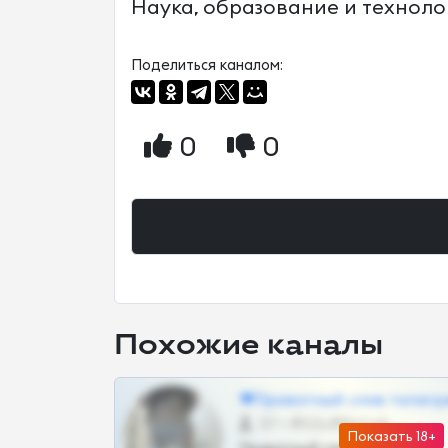
Наука, образование и технологи
Поделиться каналом:
0
0
Похожие каналы
❤Приватный слив телегр
57 •
@SZu3ll3sCatt_bot
Показать 18+