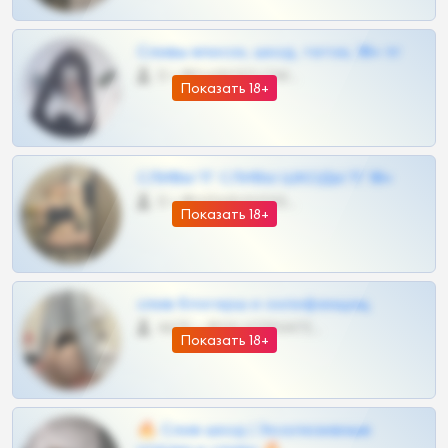
Сливы вписок, шкод, теток, 18+ тг
0 •
@DARK15FLOWSBOT
Показать 18+
СЛИВЫ ТГ СЛИВЫ ШКОДЫ ТГ 18+
0 •
@VIPARHIVS55BOT
Показать 18+
слив блогерш и онлифанщиц
4675 •
@MILKPRIVATES39BOT
Показать 18+
🔥 Слив шкод | Эксклюзивные