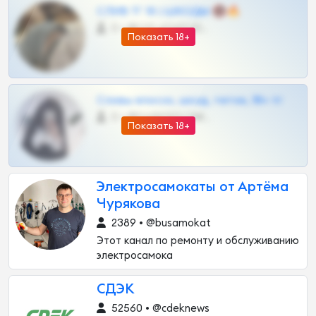
СЛИВ ТГ 18 | ШКОДЫ 🔞🔥
0 •
@OPLATAPODPSK1BOT
Показать 18+
Сливы вписок, шкод, теток, 18+ тг
0 •
@DARK15FLOWSBOT
Показать 18+
Электросамокаты от Артёма
Чурякова
2389 • @busamokat
Этот канал по ремонту и обслуживанию
электросамока
СДЭК
52560 • @cdeknews