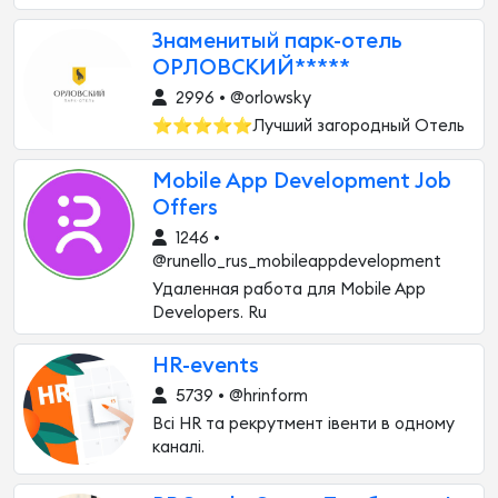
Знаменитый парк-отель
ОРЛОВСКИЙ*****
2996 • @orlowsky
⭐⭐⭐⭐⭐Лучший загородный Отель
Mobile App Development Job
Offers
1246 •
@runello_rus_mobileappdevelopment
Удаленная работа для Mobile App
Developers. Ru
HR-events
5739 • @hrinform
Всі HR та рекрутмент івенти в одному
каналі.