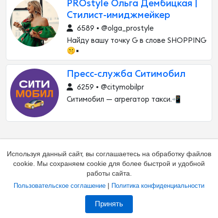
PROstyle Ольга Дембицкая |
Стилист-имиджмейкер
6589 • @olga_prostyle
Найду вашу точку G в слове SHOPPING
🤫▪️
Пресс-служба Ситимобил
6259 • @citymobilpr
Ситимобил — агрегатор такси.📲
Используя данный сайт, вы соглашаетесь на обработку файлов
cookie. Мы сохраняем cookie для более быстрой и удобной
работы сайта.
|
Пользовательское соглашение
Политика конфиденциальности
Добавить канал
Контакты
Жалоба на канал
Принять