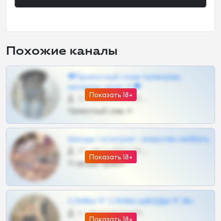
Похожие каналы
❤Приватный слив телеграм,
шкодных шкур тг❤
Показать 18+
57 •
@SZu3ll3sCatt_bot
Приватный слив тг
Шкоды телеграм - искуство любить
27 •
@SZu3ll3sCatt_bot
Показать 18+
Тг шкоды приват
СЛИВЫ ТГ СЛИВЫ ШКОДЫ ТГ 18+
0 •
@VIPARHIVS55BOT
Показать 18+