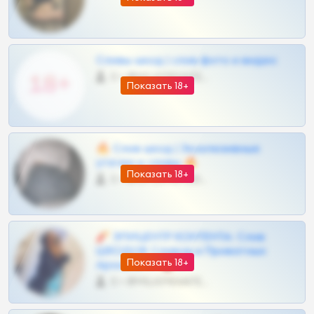
Сливы шкод | слив фото и видео
0 •
@MILKPRIVATES39BOT
Показать 18+
🔥 Слив шкод | Эксклюзивные
утечки и сливы 🔥
Показать 18+
0 •
@OPLATAPODPSK1BOT
🧨 ЭПИЦЕНТР КОНТЕНТА: Слив
ШКОДОВ Сливов и Приватных
Показать 18+
Архивов ТГ 🔞💎
0 •
@MILKPRIVATES39BOT