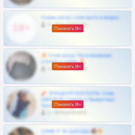
Сливы шкод | слив фото и видео
0 •
@MILKPRIVATES39BOT
Показать 18+
🔥 Слив шкод | Эксклюзивные
утечки и сливы 🔥
Показать 18+
0 •
@OPLATAPODPSK1BOT
🧨 ЭПИЦЕНТР КОНТЕНТА: Слив
ШКОДОВ Сливов и Приватных
Показать 18+
Архивов ТГ 🔞💎
0 •
@MILKPRIVATES39BOT
СЛИВ ТГ 18 | ШКОДЫ 🔞🔥