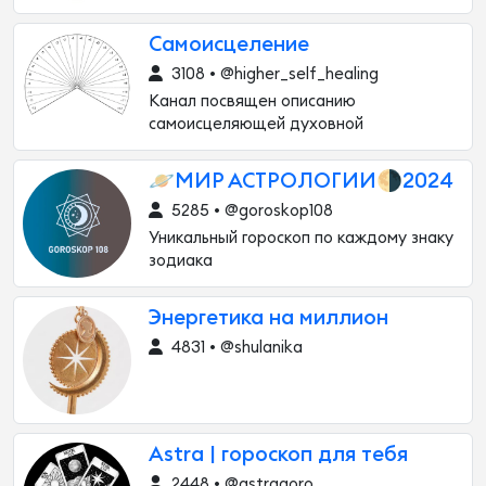
Самоисцеление
3108 • @higher_self_healing
Канал посвящен описанию
самоисцеляющей духовной
🪐МИР АСТРОЛОГИИ🌗2024
5285 • @goroskop108
Уникальный гороскоп по каждому знаку
зодиака
Энергетика на миллион
4831 • @shulanika
Astra | гороскоп для тебя
2448 • @astragoro