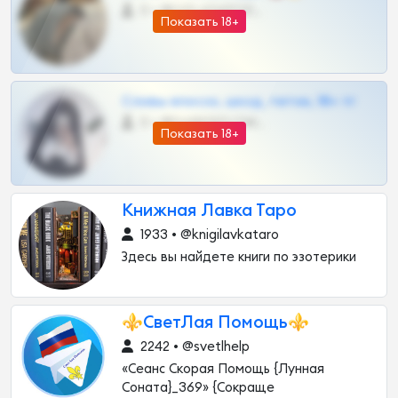
0 •
@OPLATAPODPSK1BOT
Показать 18+
Сливы вписок, шкод, теток, 18+ тг
0 •
@DARK15FLOWSBOT
Показать 18+
Книжная Лавка Таро
1933 • @knigilavkataro
Здесь вы найдете книги по эзотерики
⚜️СветЛая Помощь⚜️
2242 • @svetlhelp
«Сеанс Скорая Помощь {Лунная
Соната}_369» {Сокраще