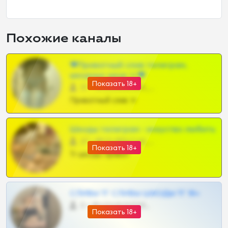
Похожие каналы
❤Приватный слив телеграм,
шкодных шкур тг❤
Показать 18+
57 •
@SZu3ll3sCatt_bot
Приватный слив тг
Шкоды телеграм - искуство любить
27 •
@SZu3ll3sCatt_bot
Показать 18+
Тг шкоды приват
СЛИВЫ ТГ СЛИВЫ ШКОДЫ ТГ 18+
0 •
@VIPARHIVS55BOT
Показать 18+