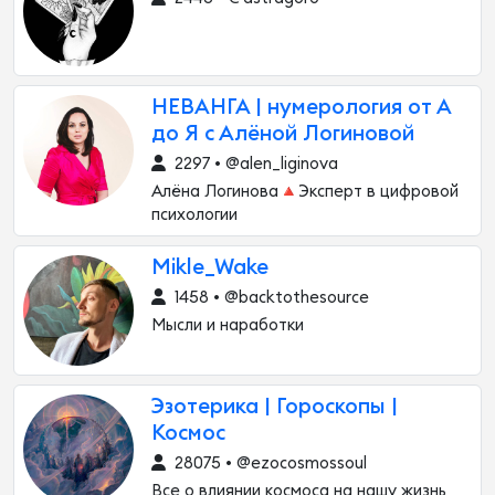
НЕВАНГА | нумерология от А
до Я с Алёной Логиновой
2297 • @alen_liginova
Алёна Логинова🔺Эксперт в цифровой
психологии
Mikle_Wake
1458 • @backtothesource
Мысли и наработки
Эзотерика | Гороскопы |
Космос
28075 • @ezocosmossoul
Все о влиянии космоса на нашу жизнь