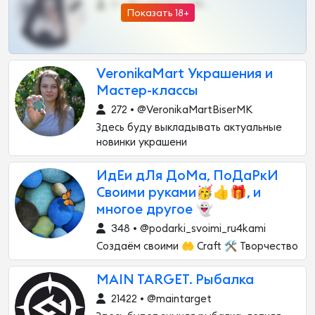
0 •
@DARK15FLOWSBOT
Показать 18+
VeronikaMart Украшения и
Мастер-классы
272 • @VeronikaMartBiserMK
Здесь буду выкладывать актуальные
новинки украшени
ИдЕи дЛя ДоМа, ПоДаРкИ
Своими руками🥳👍🎁, и
многое другое 👻
348 • @podarki_svoimi_ru4kami
Создаём своими 🤲 Craft 🛠 Творчество
MAIN TARGET. Рыбалка
21422 • @maintarget