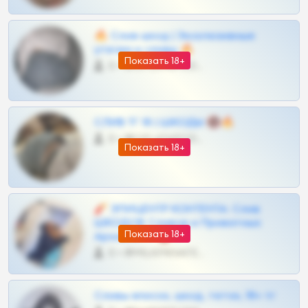
🔥 Слив шкод | Эксклюзивные
утечки и сливы 🔥
Показать 18+
0 •
@OPLATAPODPSK1BOT
СЛИВ ТГ 18 | ШКОДЫ 🔞🔥
0 •
@OPLATAPODPSK1BOT
Показать 18+
🧨 ЭПИЦЕНТР КОНТЕНТА: Слив
ШКОДОВ Сливов и Приватных
Показать 18+
Архивов ТГ 🔞💎
0 •
@MILKPRIVATES39BOT
Сливы вписок, шкод, теток, 18+ тг