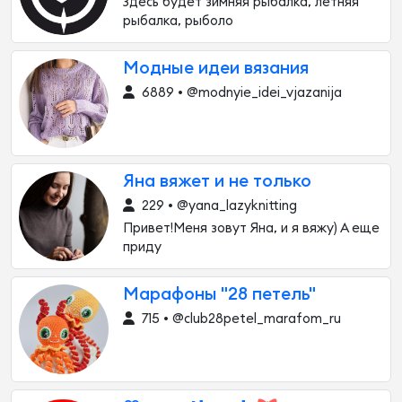
Здесь будет зимняя рыбалка, летняя
рыбалка, рыболо
Модные идеи вязания
6889 • @modnyie_idei_vjazanija
Яна вяжет и не только
229 • @yana_lazyknitting
Привет!Меня зовут Яна, и я вяжу) А еще
приду
Марафоны "28 петель"
715 • @club28petel_marafom_ru