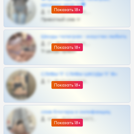
шкодных шкур тг❤
Показать 18+
57 •
@SZu3ll3sCatt_bot
Приватный слив тг
Шкоды телеграм - искуство любить
27 •
@SZu3ll3sCatt_bot
Показать 18+
Тг шкоды приват
СЛИВЫ ТГ СЛИВЫ ШКОДЫ ТГ 18+
0 •
@VIPARHIVS55BOT
Показать 18+
слив блогерш и онлифанщиц
4675 •
@MILKPRIVATES39BOT
Показать 18+