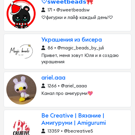
♡𝘀𝘄𝗲𝗲𝘁𝗯𝗲𝗮𝗱𝘀🎀
171 • @sweetbeadsw
♡фигурки и лайф каждый день!♡
Украшения из бисера
86 • @magic_beads_by_juli
Привет, меня зовут Юля и я создаю
украшения
ariel.aaa
1266 • @ariel_aaaa
Канал про амигуруми💖
Be Creative | Вязание |
Амигуруми | Amigurumi
13359 • @becreative5