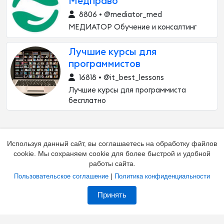
Медправо
8806 • @mediator_med
МЕДИАТОР Обучение и консалтинг
Лучшие курсы для
программистов
16818 • @it_best_lessons
Лучшие курсы для программиста
бесплатно
Используя данный сайт, вы соглашаетесь на обработку файлов
cookie. Мы сохраняем cookie для более быстрой и удобной
работы сайта.
|
Пользовательское соглашение
Политика конфиденциальности
Добавить канал
Контакты
Жалоба на канал
Принять
Владельцам каналов
Соглашение
Политика