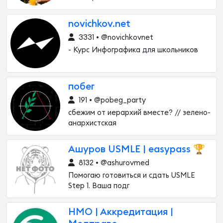
novichkov.net
3331 • @novichkovnet
- Курс Инфографика для школьников
побег
191 • @pobeg_party
сбежим от иерархий вместе? // зелено-
анархистская
Ашуров USMLE | easypass 🏆
8132 • @ashurovmed
Помогаю готовиться и сдать USMLE
Step 1. Ваша подг
НМО | Аккредитация |