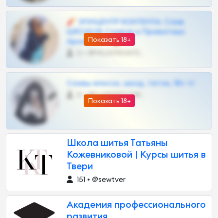
🧨 ЭПИЦЕНТР КОНТЕНТА: Слив
ШКОДОВ Сливов и Приватных
Показать 18+
Архивов ТГ 🔞💎
0 •
@MILKPRIVATES39BOT
Сливы вписок, шкод, теток, 18+ тг
0 •
@DARK15FLOWSBOT
Показать 18+
Школа шитья Татьяны
Кожевниковой | Курсы шитья в
Твери
151 • @sewtver
Академия профессионального
развития