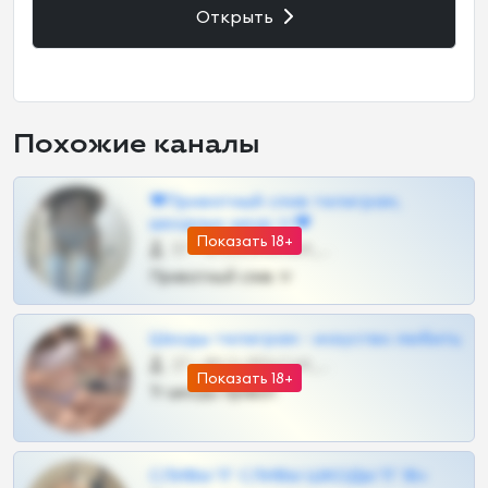
Открыть
Похожие каналы
❤Приватный слив телеграм,
шкодных шкур тг❤
Показать 18+
57 •
@SZu3ll3sCatt_bot
Приватный слив тг
Шкоды телеграм - искуство любить
27 •
@SZu3ll3sCatt_bot
Показать 18+
Тг шкоды приват
СЛИВЫ ТГ СЛИВЫ ШКОДЫ ТГ 18+