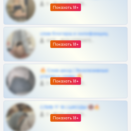
0 •
@VIPARHIVS55BOT
Показать 18+
слив блогерш и онлифанщиц
4675 •
@MILKPRIVATES39BOT
Показать 18+
🔥 Слив шкод | Эксклюзивные
утечки и сливы 🔥
Показать 18+
0 •
@OPLATAPODPSK1BOT
СЛИВ ТГ 18 | ШКОДЫ 🔞🔥
0 •
@OPLATAPODPSK1BOT
Показать 18+