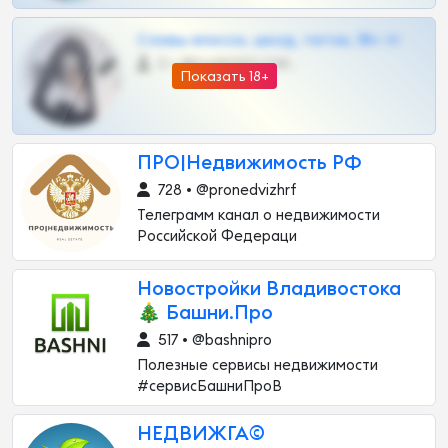
Сливы вписок, шкод, теток, 18+ тг
0 •
@DARK15FLOWSBOT
Показать 18+
ПРО|Недвижимость РФ
728 • @pronedvizhrf
Телеграмм канал о недвижимости
Российской Федераци
Новостройки Владивостока
🎄 Башни.Про
517 • @bashnipro
Полезные сервисы недвижимости
#сервисБашниПроВ
НЕДВИЖГА©️