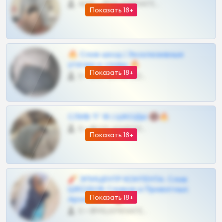
4675 •
@MILKPRIVATES39BOT
Показать 18+
🔥 Слив шкод | Эксклюзивные
утечки и сливы 🔥
Показать 18+
0 •
@OPLATAPODPSK1BOT
СЛИВ ТГ 18 | ШКОДЫ 🔞🔥
0 •
@OPLATAPODPSK1BOT
Показать 18+
🧨 ЭПИЦЕНТР КОНТЕНТА: Слив
ШКОДОВ Сливов и Приватных
Показать 18+
Архивов ТГ 🔞💎
0 •
@MILKPRIVATES39BOT