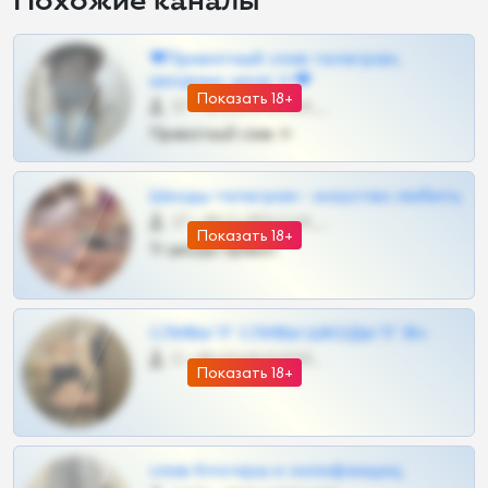
Похожие каналы
❤Приватный слив телеграм,
шкодных шкур тг❤
Показать 18+
57 •
@SZu3ll3sCatt_bot
Приватный слив тг
Шкоды телеграм - искуство любить
27 •
@SZu3ll3sCatt_bot
Показать 18+
Тг шкоды приват
СЛИВЫ ТГ СЛИВЫ ШКОДЫ ТГ 18+
0 •
@VIPARHIVS55BOT
Показать 18+
слив блогерш и онлифанщиц