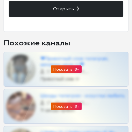
Открыть
Похожие каналы
❤Приватный слив телеграм,
шкодных шкур тг❤
Показать 18+
57 •
@SZu3ll3sCatt_bot
Приватный слив тг
Шкоды телеграм - искуство любить
27 •
@SZu3ll3sCatt_bot
Показать 18+
Тг шкоды приват