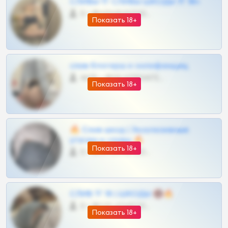
СЛИВЫ ТГ СЛИВЫ ШКОДЫ ТГ 18+
0 •
@VIPARHIVS55BOT
Показать 18+
слив блогерш и онлифанщиц
4675 •
@MILKPRIVATES39BOT
Показать 18+
🔥 Слив шкод | Эксклюзивные
утечки и сливы 🔥
Показать 18+
0 •
@OPLATAPODPSK1BOT
СЛИВ ТГ 18 | ШКОДЫ 🔞🔥
0 •
@OPLATAPODPSK1BOT
Показать 18+