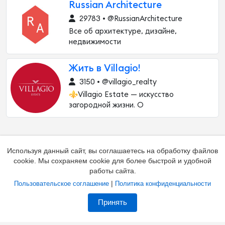
Russian Architecture
29783 • @RussianArchitecture
Все об архитектуре, дизайне,
недвижимости
Жить в Villagio!
3150 • @villagio_realty
⚜️Villagio Estate — искусство
загородной жизни. О
Используя данный сайт, вы соглашаетесь на обработку файлов
cookie. Мы сохраняем cookie для более быстрой и удобной
работы сайта.
|
Пользовательское соглашение
Политика конфиденциальности
Добавить канал
Контакты
Жалоба на канал
Принять
Владельцам каналов
Соглашение
Политика