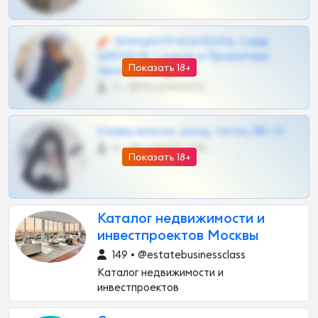
🧨 ЭПИЦЕНТР КОНТЕНТА: Слив
ШКОДОВ Сливов и Приватных
Показать 18+
Архивов ТГ 🔞💎
0 •
@MILKPRIVATES39BOT
Сливы вписок, шкод, теток, 18+ тг
0 •
@DARK15FLOWSBOT
Показать 18+
Каталог недвижимости и
инвестпроектов Москвы
149 • @estatebusinessclass
Каталог недвижимости и
инвестпроектов