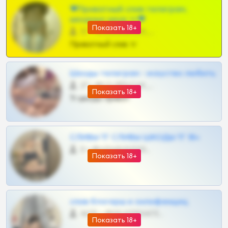
❤Приватный слив телеграм,
шкодных шкур тг❤
Показать 18+
57 •
@SZu3ll3sCatt_bot
Приватный слив тг
Шкоды телеграм - искуство любить
27 •
@SZu3ll3sCatt_bot
Показать 18+
Тг шкоды приват
СЛИВЫ ТГ СЛИВЫ ШКОДЫ ТГ 18+
0 •
@VIPARHIVS55BOT
Показать 18+
слив блогерш и онлифанщиц
4675 •
@MILKPRIVATES39BOT
Показать 18+