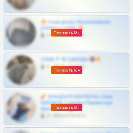
🔥 Слив шкод | Эксклюзивные
утечки и сливы 🔥
Показать 18+
0 •
@OPLATAPODPSK1BOT
СЛИВ ТГ 18 | ШКОДЫ 🔞🔥
0 •
@OPLATAPODPSK1BOT
Показать 18+
🧨 ЭПИЦЕНТР КОНТЕНТА: Слив
ШКОДОВ Сливов и Приватных
Показать 18+
Архивов ТГ 🔞💎
0 •
@MILKPRIVATES39BOT