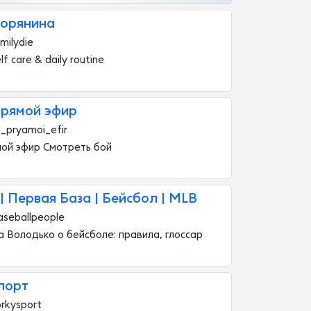
ворянина
milydie
lf care & daily routine
 прямой эфир
1_pryamoi_efir
ямой эфир Смотреть бой
 | Первая База | Бейсбол | MLB
seballpeople
 Володько о бейсболе: правила, глоссар
порт
rkysport