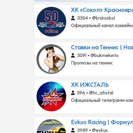
ХК «Сокол» Краснояр
3354 • @krsksokol
Официальный канал хоккейно
Ставки на Теннис | Но
3091 • @bukmekerIo
Прогнозы на теннис
ХК ИЖСТАЛЬ
1196 • @hc_izhstal
Официальный телеграмм-кан
Evkus Racing | Формул
3989 • @evkus