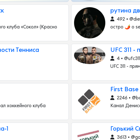
ск
рутина д
492 • @die
го клуба «Сокол» (Красно
остро 🌶 о se
вости Тенниса
UFC 311 -
4 • @ufc31
UFC 311 - пр
First Base
2246 • @ba
ал хоккейного клуба
Канал Дениса
а-1
Горький С
3613 • @go