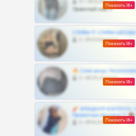
57 •
@SZu3ll3sCatt_bot
Показать 18+
Приватный слив тг
СЛИВЫ ТГ СЛИВЫ ШКОДЫ Т
0 •
@VIPARHIVS55BOT
Показать 18+
🔥 Слив шкод | Эксклюзив
0 •
@OPLATAPODPSK1BOT
Показать 18+
🧨 ЭПИЦЕНТР КОНТЕНТА: 
Приватных Архивов ТГ 🔞
Показать 18+
0 •
@MILKPRIVATES39BOT