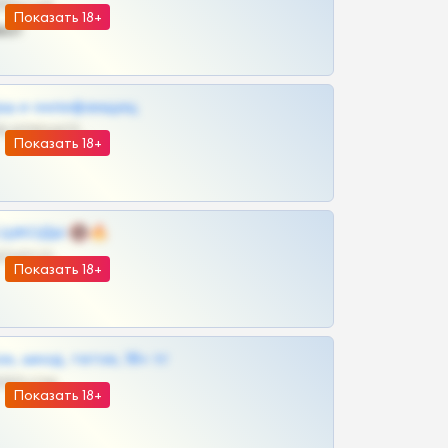
@SZu3ll3sCatt_bot
Показать 18+
ват
рш и онлифанщиц
@MILKPRIVATES39BOT
Показать 18+
 | ШКОДЫ 🔞🔥
@OPLATAPODPSK1BOT
Показать 18+
к, шкод, теток, 18+ тг
@DARK15FLOWSBOT
Показать 18+