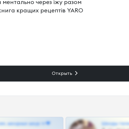
 ментально через їжу разом
н-книга кращих рецептів YARO
Открыть
ам, шкодных шкур тг❤
Шкоды теле