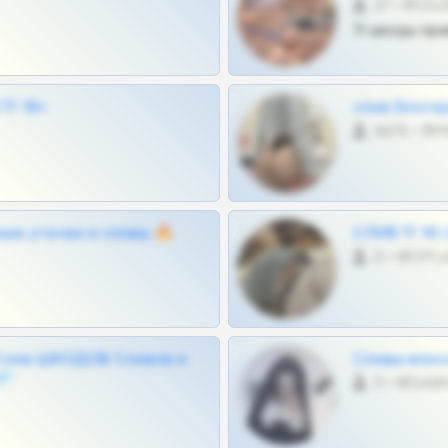
27 •
Тг шкоды при
Г 18+
слив блоге
4675 •
ные утечки и сливы 🔥
СЛИВ ТГ 18
0 •
Слив ШКОДОВ Сливов и
Сливы вписо
💎
0 •