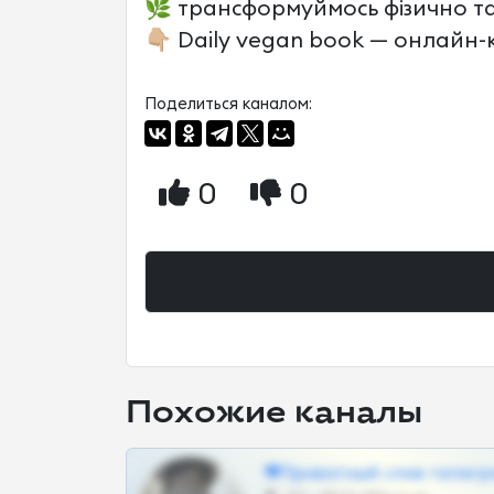
🌿 трансформуймось фізично та
👇🏼 Daily vegan book — онлай
Поделиться каналом:
0
0
Похожие каналы
❤Приватный слив телегр