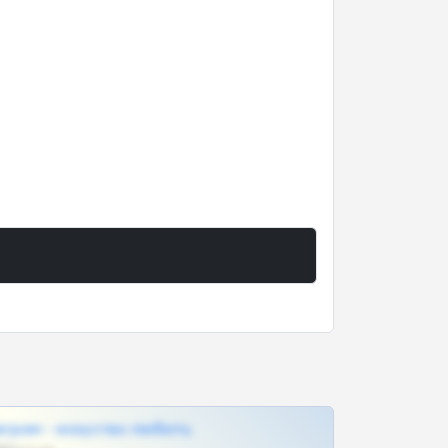
грам - искуство любить