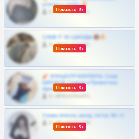
утечки и сливы 🔥
Показать 18+
0 •
@OPLATAPODPSK1BOT
СЛИВ ТГ 18 | ШКОДЫ 🔞🔥
0 •
@OPLATAPODPSK1BOT
Показать 18+
🧨 ЭПИЦЕНТР КОНТЕНТА: Слив
ШКОДОВ Сливов и Приватных
Показать 18+
Архивов ТГ 🔞💎
0 •
@MILKPRIVATES39BOT
Сливы вписок, шкод, теток, 18+ тг
0 •
@DARK15FLOWSBOT
Показать 18+