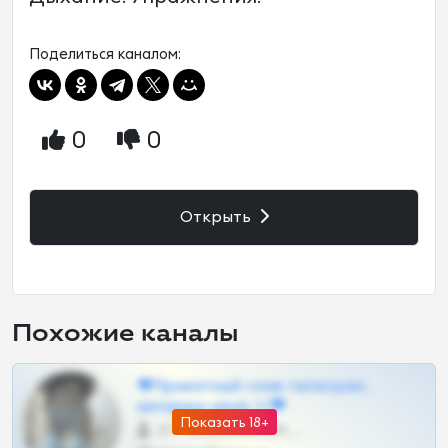
Поделиться каналом:
0
0
Открыть
Похожие каналы
❤Приватный слив телеграм,
шкодных шкур тг❤
Показать 18+
57 •
@SZu3ll3sCatt_bot