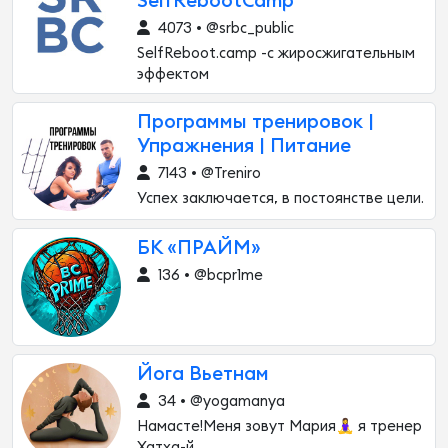
SelfRebootCamp
4073 • @srbc_public
SelfReboot.camp -с жиросжигательным
эффектом
Программы тренировок |
Упражнения | Питание
7143 • @Treniro
Успех заключается, в постоянстве цели.
БК «ПРАЙМ»
136 • @bcpr1me
Йога Вьетнам
34 • @yogamanya
Намасте!Меня зовут Мария🧘‍♀️ я тренер
Хатха-й