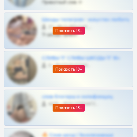
Приватный слив тг
Шкоды телеграм - искуство любить
27 •
@SZu3ll3sCatt_bot
Показать 18+
Тг шкоды приват
СЛИВЫ ТГ СЛИВЫ ШКОДЫ ТГ 18+
0 •
@VIPARHIVS55BOT
Показать 18+
слив блогерш и онлифанщиц
4675 •
@MILKPRIVATES39BOT
Показать 18+
🔥 Слив шкод | Эксклюзивные