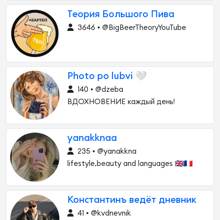
Теория Большого Пива
3646 • @BigBeerTheoryYouTube
Photo po lubvi 🤍
140 • @dzeba
ВДОХНОВЕНИЕ каждый день!
yanakknaa
235 • @yanakkna
lifestyle,beauty and languages 🇬🇧🇫🇷
Константинъ ведёт дневник
41 • @kvdnevnik