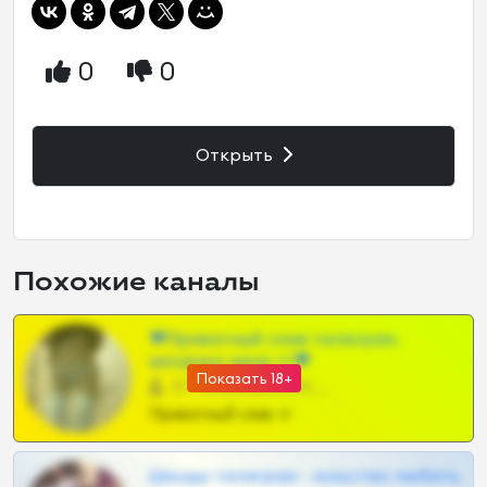
0
0
Открыть
Похожие каналы
❤Приватный слив телеграм,
шкодных шкур тг❤
Показать 18+
57 •
@SZu3ll3sCatt_bot
Приватный слив тг
Шкоды телеграм - искуство любить