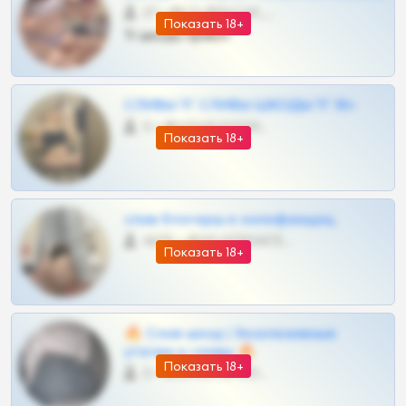
27 •
@SZu3ll3sCatt_bot
Показать 18+
Тг шкоды приват
СЛИВЫ ТГ СЛИВЫ ШКОДЫ ТГ 18+
0 •
@VIPARHIVS55BOT
Показать 18+
слив блогерш и онлифанщиц
4675 •
@MILKPRIVATES39BOT
Показать 18+
🔥 Слив шкод | Эксклюзивные
утечки и сливы 🔥
Показать 18+
0 •
@OPLATAPODPSK1BOT