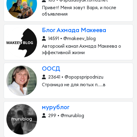
183 • @spasaisyaktomozhet
Привет! Меня зовут Варя, и после
объявления
Блог Ахмада Макеева
14591 • @makeev_blog
Авторский канал Ахмада Макеева о
эффективной жизни
ООСД
23641 • @opopspripodnizu
Страница не для лютых п……в
мурублог
299 • @murublog