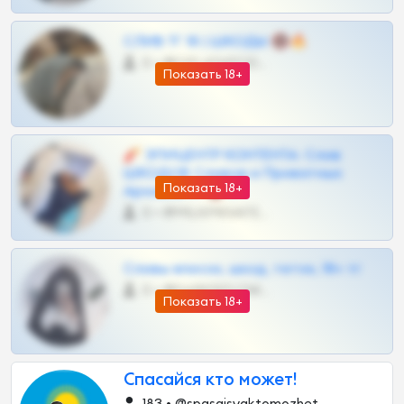
СЛИВ ТГ 18 | ШКОДЫ 🔞🔥
0 •
@OPLATAPODPSK1BOT
Показать 18+
🧨 ЭПИЦЕНТР КОНТЕНТА: Слив
ШКОДОВ Сливов и Приватных
Показать 18+
Архивов ТГ 🔞💎
0 •
@MILKPRIVATES39BOT
Сливы вписок, шкод, теток, 18+ тг
0 •
@DARK15FLOWSBOT
Показать 18+
Спасайся кто может!