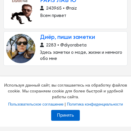
РАЙЗ ЛАВ Ю
243965 • @raiz
Всем привет
Диёр, пиши заметки
2283 • @diyorabeta
Здесь заметки о моде, жизни и немного
обо мне
Используя данный сайт, вы соглашаетесь на обработку файлов
cookie. Мы сохраняем cookie для более быстрой и удобной
работы сайта.
|
Пользовательское соглашение
Политика конфиденциальности
Добавить канал
Контакты
Жалоба на канал
Принять
Владельцам каналов
Соглашение
Политика