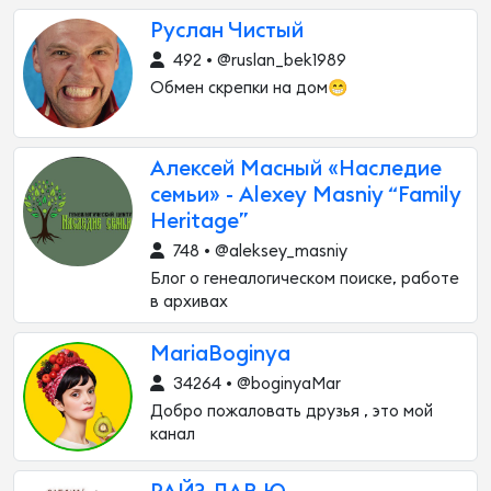
Руслан Чистый
492 • @ruslan_bek1989
Обмен скрепки на дом😁
Алексей Масный «Наследие
семьи» - Alexey Masniy “Family
Heritage”
748 • @aleksey_masniy
Блог о генеалогическом поиске, работе
в архивах
MariaBoginya
34264 • @boginyaMar
Добро пожаловать друзья , это мой
канал