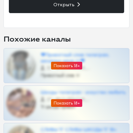
Открыть
Похожие каналы
❤Приватный слив телеграм,
шкодных шкур тг❤
Показать 18+
57 •
@SZu3ll3sCatt_bot
Приватный слив тг
Шкоды телеграм - искуство любить
27 •
@SZu3ll3sCatt_bot
Показать 18+
Тг шкоды приват
СЛИВЫ ТГ СЛИВЫ ШКОДЫ ТГ 18+