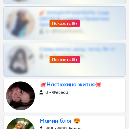
🧨 ЭПИЦЕНТР КОНТЕНТА: Слив
ШКОДОВ Сливов и Приватных
Показать 18+
Архивов ТГ 🔞💎
0 •
@MILKPRIVATES39BOT
Сливы вписок, шкод, теток, 18+ тг
0 •
@DARK15FLOWSBOT
Показать 18+
🐙Настюхина житня🐙
0 • @ecea3
Мамин блог 😍
498 • @PP_Fitnes