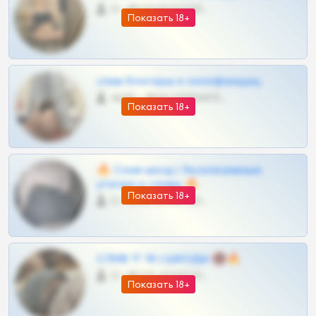
0 •
@VIPARHIVS55BOT
Показать 18+
слив блогерш и онлифанщиц
4675 •
@MILKPRIVATES39BOT
Показать 18+
🔥 Слив шкод | Эксклюзивные
утечки и сливы 🔥
Показать 18+
0 •
@OPLATAPODPSK1BOT
СЛИВ ТГ 18 | ШКОДЫ 🔞🔥
0 •
@OPLATAPODPSK1BOT
Показать 18+