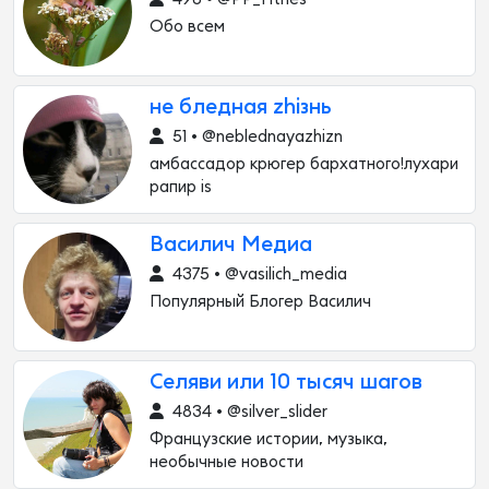
Обо всем
не бледная zhiзнь
51 • @neblednayazhizn
амбассадор крюгер бархатного!лухари
рапир is
Василич Медиа
4375 • @vasilich_media
Популярный Блогер Василич
Селяви или 10 тысяч шагов
4834 • @silver_slider
Французские истории, музыка,
необычные новости