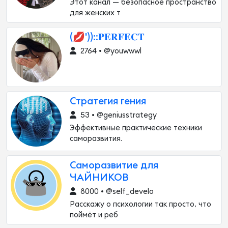
Этот канал — безопасное пространство
для женских т
(💋'))::𝐏𝐄𝐑𝐅𝐄𝐂𝐓
2764 • @youwwwl
Стратегия гения
53 • @geniusstrategy
Эффективные практические техники
саморазвития.
Саморазвитие для
ЧАЙНИКОВ
8000 • @self_develo
Расскажу о психологии так просто, что
поймёт и реб