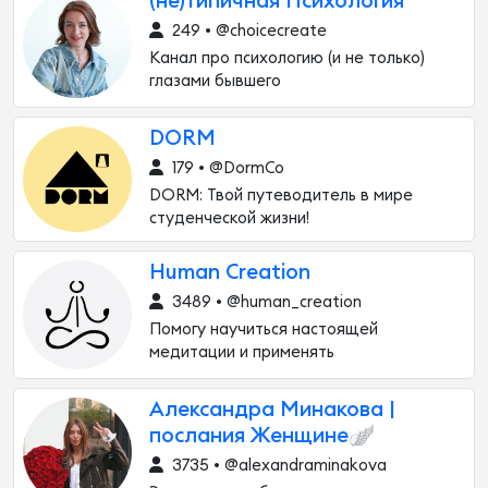
(не)Типичная Психология
249 • @choicecreate
Канал про психологию (и не только)
глазами бывшего
DORM
179 • @DormCo
DORM: Твой путеводитель в мире
студенческой жизни!
Human Creation
3489 • @human_creation
Помогу научиться настоящей
медитации и применять
Александра Минакова |
послания Женщине🪽
3735 • @alexandraminakova