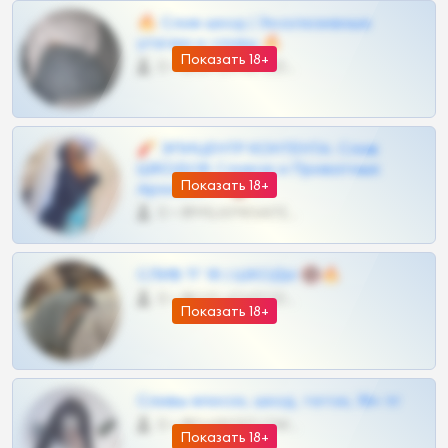
🔥 Слив шкод | Эксклюзивные
утечки и сливы 🔥
Показать 18+
0 •
@OPLATAPODPSK1BOT
🧨 ЭПИЦЕНТР КОНТЕНТА: Слив
ШКОДОВ Сливов и Приватных
Показать 18+
Архивов ТГ 🔞💎
0 •
@MILKPRIVATES39BOT
СЛИВ ТГ 18 | ШКОДЫ 🔞🔥
0 •
@OPLATAPODPSK1BOT
Показать 18+
Сливы вписок, шкод, теток, 18+ тг
0 •
@DARK15FLOWSBOT
Показать 18+