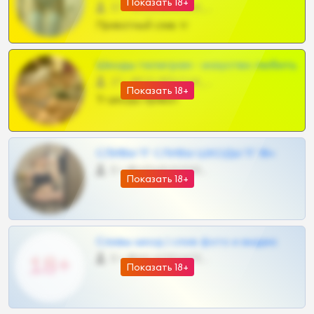
Показать 18+
57 •
@SZu3ll3sCatt_bot
Приватный слив тг
Шкоды телеграм - искуство любить
27 •
@SZu3ll3sCatt_bot
Показать 18+
Тг шкоды приват
СЛИВЫ ТГ СЛИВЫ ШКОДЫ ТГ 18+
0 •
@VIPARHIVS55BOT
Показать 18+
Сливы шкод | слив фото и видео
0 •
@MILKPRIVATES39BOT
Показать 18+