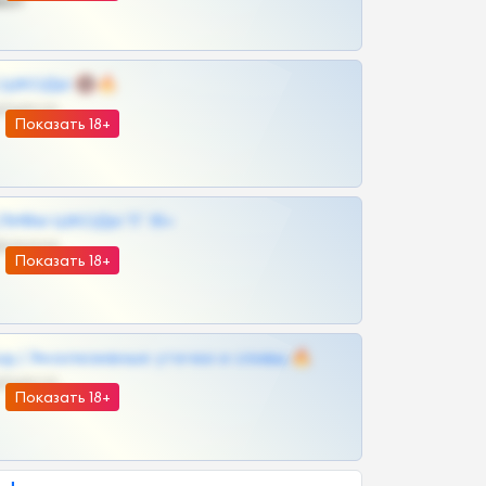
ват
 | ШКОДЫ 🔞🔥
@OPLATAPODPSK1BOT
Показать 18+
ЛИВЫ ШКОДЫ ТГ 18+
@VIPARHIVS55BOT
Показать 18+
д | Эксклюзивные утечки и сливы 🔥
@OPLATAPODPSK1BOT
Показать 18+