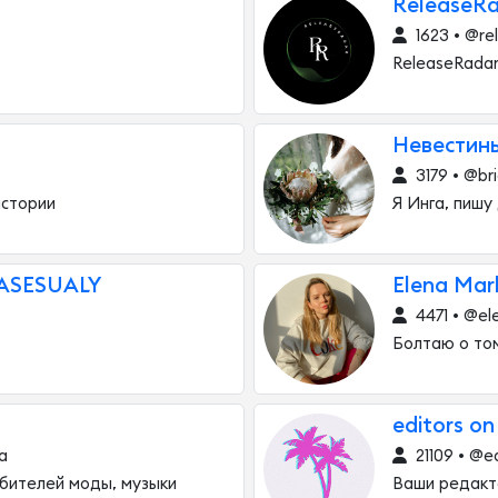
ReleaseR
1623 • @re
ReleaseRada
Невестин
3179 • @bri
истории
Я Инга, пишу
ASESUALY
Elena Mar
4471 • @el
Болтаю о том
editors on
a
21109 • @e
бителей моды, музыки
Ваши редакт