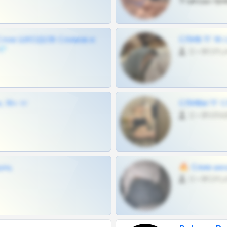
Тг шкоды при
Слив ШКОДОВ Сливов и
СЛИВ ТГ 18
💎
0 •
 18+ тг
СЛИВЫ ТГ С
0 •
щиц
🔥 Слив шко
0 •