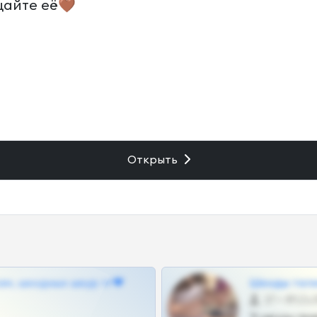
щайте её🤎
Открыть
ам, шкодных шкур тг❤
Шкоды теле
27 •