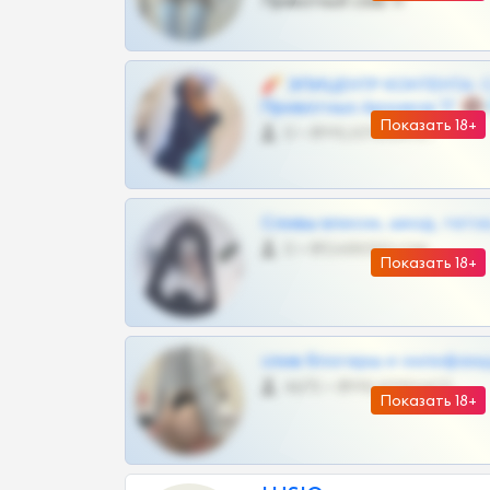
Приватный слив тг
🧨 ЭПИЦЕНТР КОНТЕНТА: 
Приватных Архивов ТГ 🔞
Показать 18+
0 •
@MILKPRIVATES39BOT
Сливы вписок, шкод, теток,
0 •
@DARK15FLOWSBOT
Показать 18+
слив блогерш и онлифан
4675 •
@MILKPRIVATES39BOT
Показать 18+