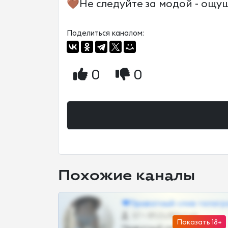
🤎Не следуйте за модой - ощу
Поделиться каналом:
0
0
Похожие каналы
❤Приватный слив телегр
57 •
@SZu3ll3sCatt_bot
Показать 18+