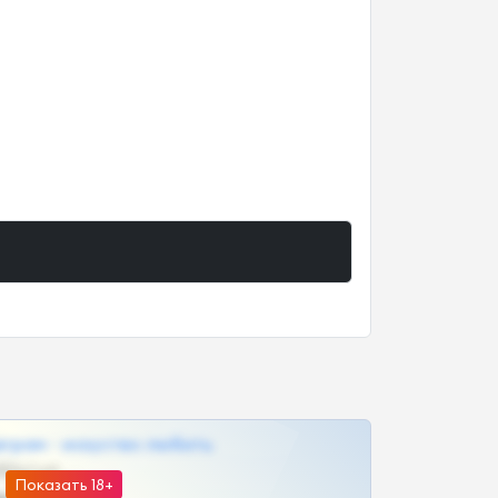
грам - искуство любить
@SZu3ll3sCatt_bot
Показать 18+