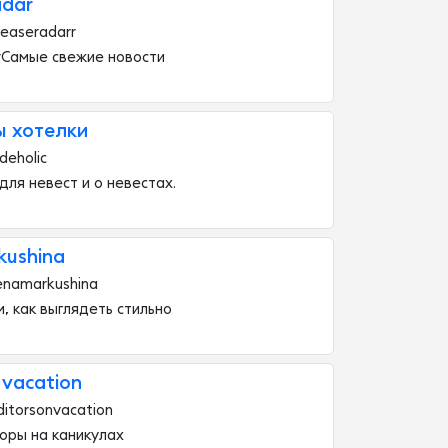
adar
leaseradarr
rСамые свежие новости
ы хотелки
deholic
 для невест и о невестах.
kushina
enamarkushina
, как выглядеть стильно
 vacation
ditorsonvacation
оры на каникулах