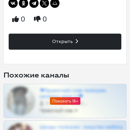
0
0
Открыть
Похожие каналы
❤Приватный слив телеграм,
шкодных шкур тг❤
Показать 18+
57 •
@SZu3ll3sCatt_bot
Приватный слив тг
Шкоды телеграм - искуство любить