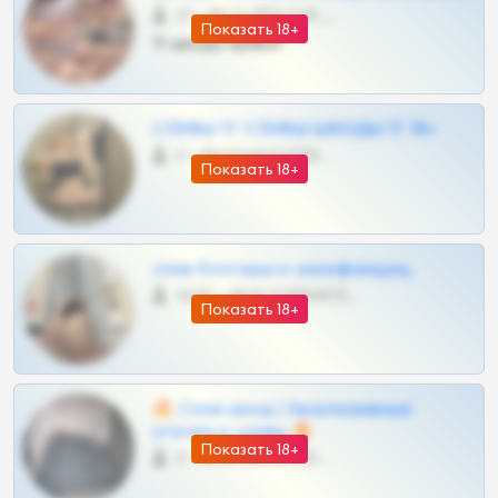
27 •
@SZu3ll3sCatt_bot
Показать 18+
Тг шкоды приват
СЛИВЫ ТГ СЛИВЫ ШКОДЫ ТГ 18+
0 •
@VIPARHIVS55BOT
Показать 18+
слив блогерш и онлифанщиц
4675 •
@MILKPRIVATES39BOT
Показать 18+
🔥 Слив шкод | Эксклюзивные
утечки и сливы 🔥
Показать 18+
0 •
@OPLATAPODPSK1BOT