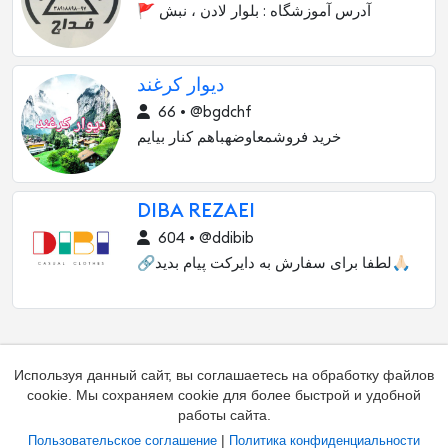
🚩 آدرس آموزشگاه : بلوار لادن ، نبش
دیوار کرغند
66 • @bgdchf
خرید فروشمعاوضهباهم کنار بیایم
DIBA REZAEI
604 • @ddibib
🔗لطفا براى سفارش به دايركت پيام بديد🙏🏻
Используя данный сайт, вы соглашаетесь на обработку файлов
cookie. Мы сохраняем cookie для более быстрой и удобной
работы сайта.
|
Пользовательское соглашение
Политика конфиденциальности