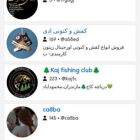
5 • @ffgdgj
کفش و کتونی ادی
169 • @a58ed
فروش انواع کفش و کتونی اورجینال زيتون
کارمندی- ب
🌲Kaj fishing club🌲
223 • @kajfc
درياچه كاج🌲مازندران،محموداباد💚
ca8ba
145 • @ca8ba