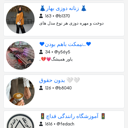
👗زنانه دوزی بهار 👗
163 • @b1370
دوخت و مهره دوزی هر نوع مدل های
❤نیمکت باهم بودن..❤️
34 • @y56y5
..💔💗یاور همیشگ
بدون حقوق 🤍🤍
126 • @b8040
🚦آموزشگاه رانندگی فداچ 🚦
1616 • @fedach