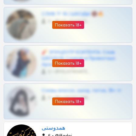
СЛИВ ТГ 18 | ШКОДЫ 🔞🔥
0 •
@OPLATAPODPSK1BOT
Показать 18+
🧨 ЭПИЦЕНТР КОНТЕНТА: Слив
ШКОДОВ Сливов и Приватных
Показать 18+
Архивов ТГ 🔞💎
0 •
@MILKPRIVATES39BOT
Сливы вписок, шкод, теток, 18+ тг
0 •
@DARK15FLOWSBOT
Показать 18+
همدوستی