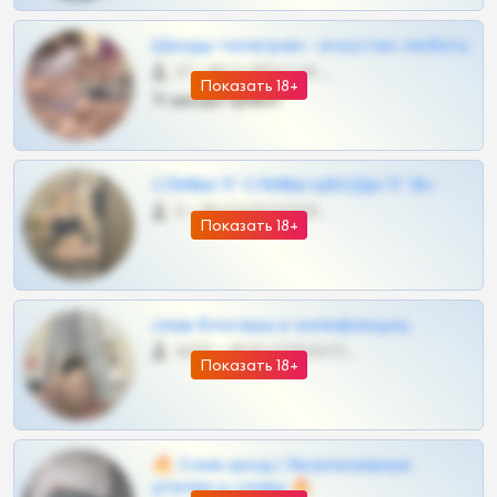
Шкоды телеграм - искуство любить
27 •
@SZu3ll3sCatt_bot
Показать 18+
Тг шкоды приват
СЛИВЫ ТГ СЛИВЫ ШКОДЫ ТГ 18+
0 •
@VIPARHIVS55BOT
Показать 18+
слив блогерш и онлифанщиц
4675 •
@MILKPRIVATES39BOT
Показать 18+
🔥 Слив шкод | Эксклюзивные
утечки и сливы 🔥