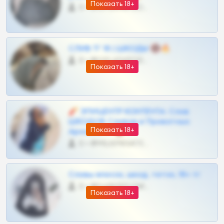
Показать 18+
0 •
@OPLATAPODPSK1BOT
СЛИВ ТГ 18 | ШКОДЫ 🔞🔥
0 •
@OPLATAPODPSK1BOT
Показать 18+
🧨 ЭПИЦЕНТР КОНТЕНТА: Слив
ШКОДОВ Сливов и Приватных
Показать 18+
Архивов ТГ 🔞💎
0 •
@MILKPRIVATES39BOT
Сливы вписок, шкод, теток, 18+ тг
0 •
@DARK15FLOWSBOT
Показать 18+