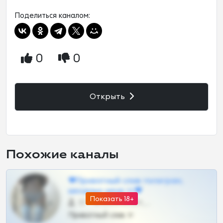
Поделиться каналом:
0
0
Открыть
Похожие каналы
❤Приватный слив телеграм,
шкодных шкур тг❤
Показать 18+
57 •
@SZu3ll3sCatt_bot
Приватный слив тг