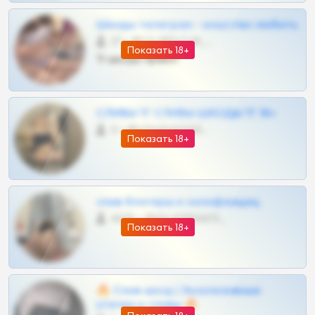
Шкоды телеграм - искуство любить
27 •
@SZu3ll3sCatt_bot
Показать 18+
Тг шкоды приват
СЛИВЫ ТГ СЛИВЫ ШКОДЫ ТГ 18+
0 •
@VIPARHIVS55BOT
Показать 18+
слив блогерш и онлифанщиц
4675 •
@MILKPRIVATES39BOT
Показать 18+
🔥 Слив шкод | Эксклюзивные
утечки и сливы 🔥