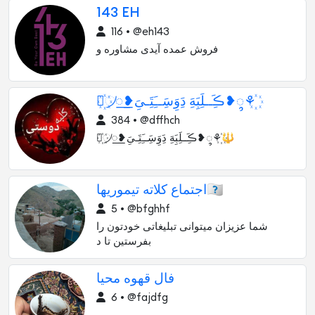
143 EH
116 • @eh143
فروش عمده ‌آیدی مشاوره و
⚘꙰᜴꯭❥ڪَِــلَِبَِهَِ دَِوَِسَِــَِتَِـیَِ❥᭬‌⚘꙰
384 • @dffhch
⚘꙰᜴꯭❥ڪَِــلَِبَِهَِ دَِوَِسَِــَِتَِـیَِ❥᭬‌⚘꙰🔱
اجتماع کلاته تیموریها🇮🇷
5 • @bfghhf
شما عزیزان میتوانی تبلیغاتی خودتون را
بفرستین تا د
فال قهوه محیا
6 • @fajdfg