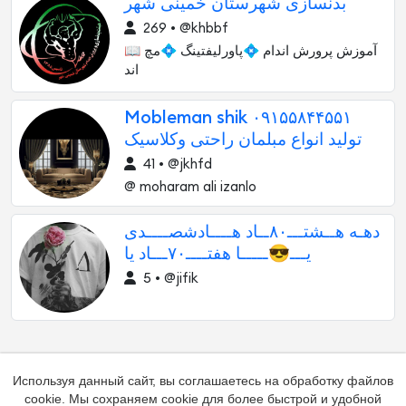
بدنسازی شهرستان خمینی شهر
269 • @khbbf
📖 آموزش پرورش اندام 💠پاورلیفتینگ 💠مچ
اند
Mobleman shik ۰۹۱۵۵۸۴۴۵۵۱
تولید انواع مبلمان راحتی وکلاسیک
41 • @jkhfd
@ moharam ali izanlo
دهـه هــشتـــ۸۰ــاد هــــادشصــــدی
یـــ😎ـــــا هفتــــ۷۰ـــاد یا
5 • @jifik
Используя данный сайт, вы соглашаетесь на обработку файлов
cookie. Мы сохраняем cookie для более быстрой и удобной