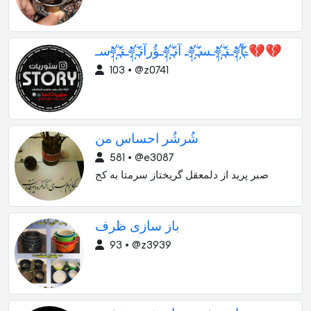
سـ༈ۖ҉ـتـ༈ۖ҉ـؤُرآتـ༈ۖ҉ـ آنـ༈ۖ҉ـسـ༈ۖ҉ـتـ༈ۖ҉ـآ💔💔
103 • @z0741
شُرشُر احساس من
581 • @e3087
صبر پرید از دلمعقل گریختاز سرمتا به کج
باز سازی ظرف
93 • @z3939