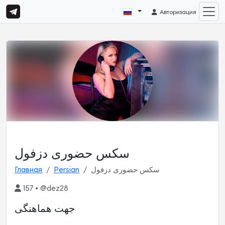
Авторизация
سکس حضوری دزفول
Главная
Persian
سکس حضوری دزفول
157 • @dez28
جهت هماهنگی