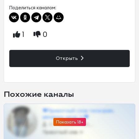
Поделиться каналом:
1
0
Открыть
Похожие каналы
❤Приватный слив телеграм,
шкодных шкур тг❤
Показать 18+
57 •
@SZu3ll3sCatt_bot
Приватный слив тг