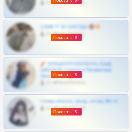
Показать 18+
0 •
@OPLATAPODPSK1BOT
СЛИВ ТГ 18 | ШКОДЫ 🔞🔥
0 •
@OPLATAPODPSK1BOT
Показать 18+
🧨 ЭПИЦЕНТР КОНТЕНТА: Слив
ШКОДОВ Сливов и Приватных
Показать 18+
Архивов ТГ 🔞💎
0 •
@MILKPRIVATES39BOT
Сливы вписок, шкод, теток, 18+ тг
0 •
@DARK15FLOWSBOT
Показать 18+