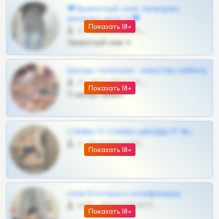
❤Приватный слив телеграм,
шкодных шкур тг❤
Показать 18+
57 •
@SZu3ll3sCatt_bot
Приватный слив тг
Шкоды телеграм - искуство любить
27 •
@SZu3ll3sCatt_bot
Показать 18+
Тг шкоды приват
СЛИВЫ ТГ СЛИВЫ ШКОДЫ ТГ 18+
0 •
@VIPARHIVS55BOT
Показать 18+
слив блогерш и онлифанщиц
4675 •
@MILKPRIVATES39BOT
Показать 18+