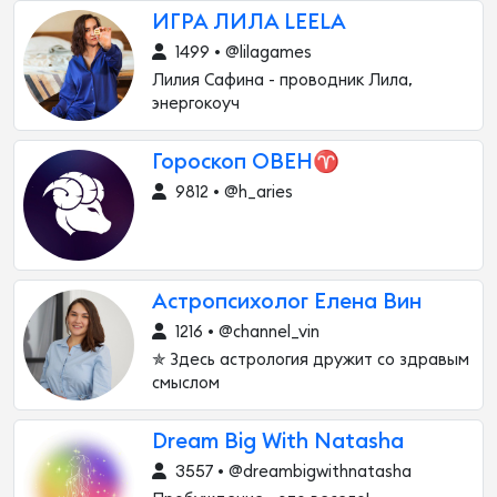
ИГРА ЛИЛА LEELA
1499 • @lilagames
Лилия Сафина - проводник Лила,
энергокоуч
Гороскоп ОВЕН♈️
9812 • @h_aries
Астропсихолог Елена Вин
1216 • @channel_vin
✯ Здесь астрология дружит со здравым
смыслом
Dream Big With Natasha
3557 • @dreambigwithnatasha