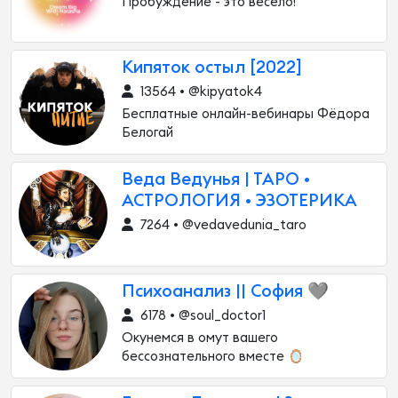
Пробуждение - это весело!
Кипяток остыл [2022]
13564 • @kipyatok4
Бесплатные онлайн-вебинары Фёдора
Белогай
Веда Ведунья | ТАРО •
АСТРОЛОГИЯ • ЭЗОТЕРИКА
7264 • @vedavedunia_taro
Психоанализ || София 🩶
6178 • @soul_doctor1
Окунемся в омут вашего
бессознательного вместе 🪞