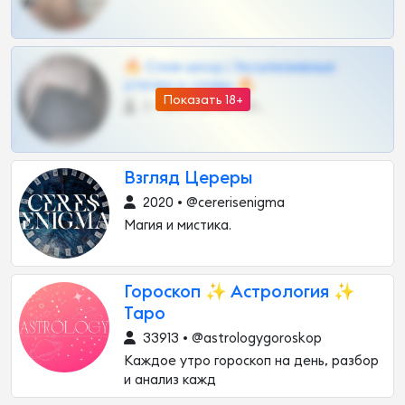
🔥 Слив шкод | Эксклюзивные
утечки и сливы 🔥
Показать 18+
0 •
@OPLATAPODPSK1BOT
Взгляд Цереры
2020 • @cererisenigma
Магия и мистика.
Гороскоп ✨ Астрология ✨
Таро
33913 • @astrologygoroskop
Каждое утро гороскоп на день, разбор
и анализ кажд