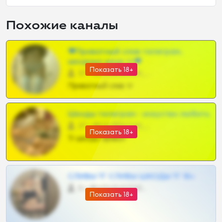
Похожие каналы
❤Приватный слив телеграм,
шкодных шкур тг❤
Показать 18+
57 •
@SZu3ll3sCatt_bot
Приватный слив тг
Шкоды телеграм - искуство любить
27 •
@SZu3ll3sCatt_bot
Показать 18+
Тг шкоды приват
СЛИВЫ ТГ СЛИВЫ ШКОДЫ ТГ 18+
0 •
@VIPARHIVS55BOT
Показать 18+