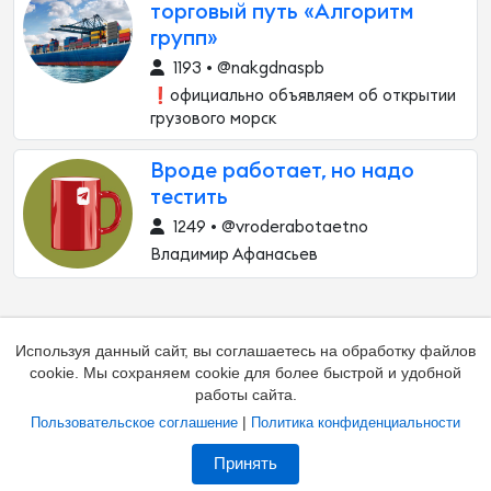
торговый путь «Алгоритм
групп»
1193 • @nakgdnaspb
❗️официально объявляем об открытии
грузового морск
Вроде работает, но надо
тестить
1249 • @vroderabotaetno
Владимир Афанасьев
Используя данный сайт, вы соглашаетесь на обработку файлов
cookie. Мы сохраняем cookie для более быстрой и удобной
работы сайта.
|
Пользовательское соглашение
Политика конфиденциальности
Добавить канал
Контакты
Жалоба на канал
Принять