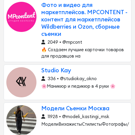
Фото и видео для
маркетплейсов. MPCONTENT -
контент для маркетплейсов
Wildberries и Ozon, сборные
съемки
2049 • @mpcont
🔥 Создаем лучшие карточки товаров
для продавцов на
Studio Kay
336 • @studiokay_okno
🌸Маникюр и педикюр в 4 руки 🌸
Модели Съемки Москва
11928 • @modeli_kastingi_msk
МоделиВизажистыСтилистыФотографы/