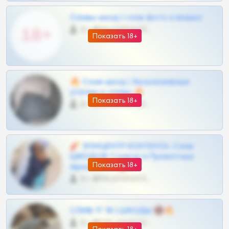
Сливы шкод | слив фото и видео
0 •
@MILKPRIVATES39BOT
Показать 18+
🔥 Слив шкод | Эксклюзивные
утечки и сливы 🔥
Показать 18+
0 •
@OPLATAPODPSK1BOT
🧨 ЭПИЦЕНТР КОНТЕНТА: Слив
ШКОДОВ Сливов и Приватных
Показать 18+
Архивов ТГ 🔞💎
0 •
@MILKPRIVATES39BOT
СЛИВ ТГ 18 | ШКОДЫ 🔞🔥
0 •
@OPLATAPODPSK1BOT