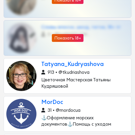
Показать 18+
Сливы вписок, шкод, теток, 18+ тг
0 •
@DARK15FLOWSBOT
Показать 18+
Tatyana_Kudryashova
913 • @tkudriashova
Цветочная Мастерская Татьяны
Кудряшовой
MorDoc
31 • @mordocua
⚓️Оформление морских
документов⚓️Помощь с уходом