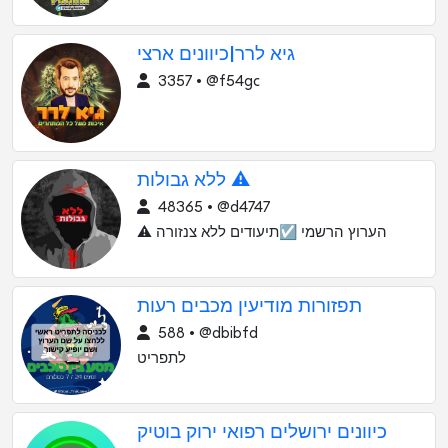
גיא לרר|כיוונים ארצי
3357 • @f54gc
ללא גבולות ⚠️
48365 • @d4747
⚠️ הערוץ הרשמי ☑️תיעודים ללא צנזורה
תפזורות מודיעין מכבים רעות
588 • @dbibfd
לתפריט
כיוונים ירושלים רפואי ירוק בוטיק