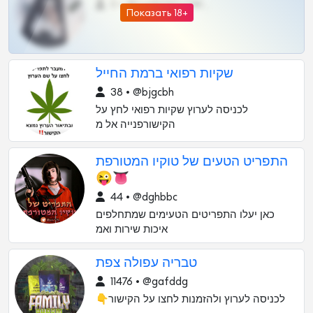
0 •
@DARK15FLOWSBOT
Показать 18+
שקיות רפואי ברמת החייל
38 • @bjgcbh
לכניסה לערוץ שקיות רפואי לחץ על
הקישורפנייה אל מ
התפריט הטעים של טוקיו המטורפת
😜👅
44 • @dghbbc
כאן יעלו התפריטים הטעימים שמתחלפים
איכות שירות ואמ
טבריה עפולה צפת
11476 • @gafddg
👇לכניסה לערוץ ולהזמנות לחצו על הקישור