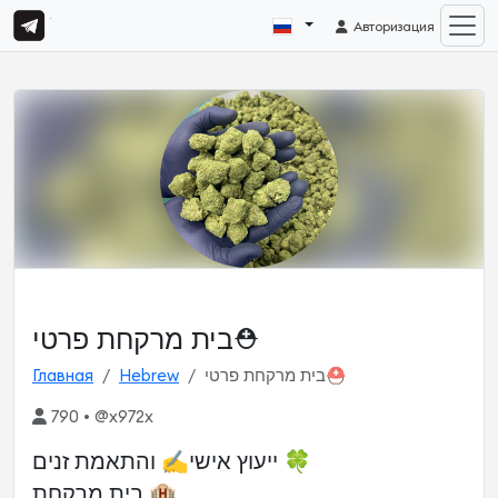
Авторизация
בית מרקחת פרטי⛑
Главная
Hebrew
בית מרקחת פרטי⛑
790 • @x972x
ייעוץ אישי✍️ והתאמת זנים 🍀
בית מרקחת 🏨