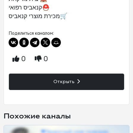
קנאביס רפואי⛑
מכירת מוצרי קנאביס🛒
Поделиться каналом:
0
0
Открыть
Похожие каналы
❤Приватный слив телеграм,