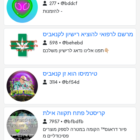
277 • @bddcf
להזמנות -
מרשם לרפואי להוציא רישיון לקנאביס
598 • @behebd
תפנו אלינו נדאג לרישיון משלכם👇🏼
טירמיסו הוא זן קנאביס
3114 • @bf54d
קריסטל פתח תקווה אילת
7957 • @bfbdfb
פיור דראגס™️ הקומה במטרה לספק מוצרים
פסיכודליים מ