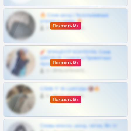
🔥 Слив шкод | Эксклюзивные
утечки и сливы 🔥
Показать 18+
0 •
@OPLATAPODPSK1BOT
🧨 ЭПИЦЕНТР КОНТЕНТА: Слив
ШКОДОВ Сливов и Приватных
Показать 18+
Архивов ТГ 🔞💎
0 •
@MILKPRIVATES39BOT
СЛИВ ТГ 18 | ШКОДЫ 🔞🔥
0 •
@OPLATAPODPSK1BOT
Показать 18+
Сливы вписок, шкод, теток, 18+ тг