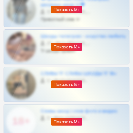
шкодных шкур тг❤
Показать 18+
57 •
@SZu3ll3sCatt_bot
Приватный слив тг
Шкоды телеграм - искуство любить
27 •
@SZu3ll3sCatt_bot
Показать 18+
Тг шкоды приват
СЛИВЫ ТГ СЛИВЫ ШКОДЫ ТГ 18+
0 •
@VIPARHIVS55BOT
Показать 18+
Сливы шкод | слив фото и видео
0 •
@MILKPRIVATES39BOT
Показать 18+