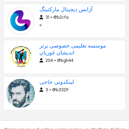
آژانس دیجیتال مارکتینگ
31 • @b2cfa
ه
موسسه تعلیمی خصوصی برتر
اندیشان غوریان
204 • @bgh44
لینکدونی حاجی
3 • @b3329