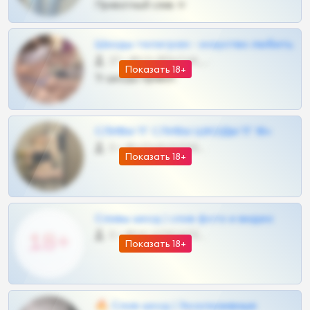
Приватный слив тг
Шкоды телеграм - искуство любить
27 •
@SZu3ll3sCatt_bot
Показать 18+
Тг шкоды приват
СЛИВЫ ТГ СЛИВЫ ШКОДЫ ТГ 18+
0 •
@VIPARHIVS55BOT
Показать 18+
Сливы шкод | слив фото и видео
0 •
@MILKPRIVATES39BOT
Показать 18+
🔥 Слив шкод | Эксклюзивные