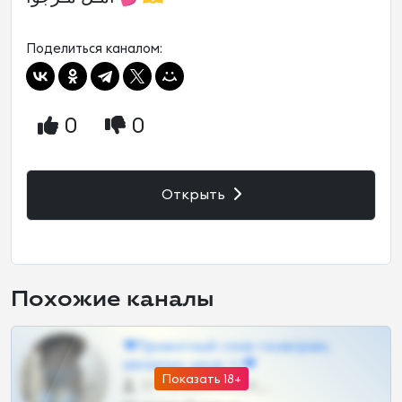
Поделиться каналом:
0
0
Открыть
Похожие каналы
❤Приватный слив телеграм,
шкодных шкур тг❤
Показать 18+
57 •
@SZu3ll3sCatt_bot