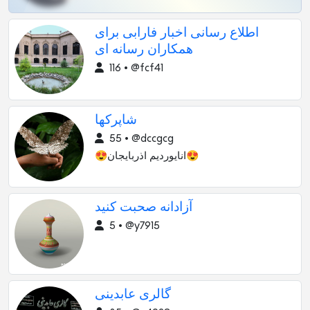
اطلاع رسانی اخبار فارابی برای
همکاران رسانه ای
116 • @fcf41
شاپرکها
55 • @dccgcg
😍انایوردیم اذربایجان😍
آزادانه صحبت کنید
5 • @y7915
گالری عابدینی