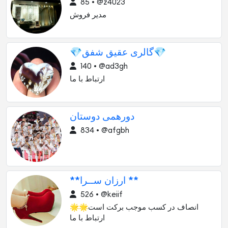
85 • @z4023
مدیر فروش
💎گالری عقیق شفق💎
140 • @ad3gh
ارتباط با ما
دورهمی دوستان
834 • @afgbh
**ارزان ســرا **
526 • @keiif
🌟انصاف در کسب موجب برکت است🌟
ارتباط با ما