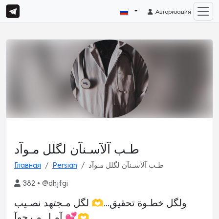
Авторизация
طـب آلآسـنآن لگلل مـوآد
Главная
Persian
طـب آلآسـنآن لگلل مـوآد
382 • @dhjfgi
لگل مـجتهد نصـيب 🫶...ولگل خطـوة تحقيق
آمـل مـرجوآ 💕🫶