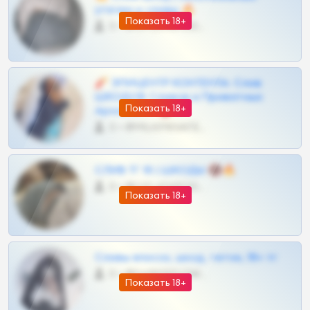
утечки и сливы 🔥
Показать 18+
0 •
@OPLATAPODPSK1BOT
🧨 ЭПИЦЕНТР КОНТЕНТА: Слив
ШКОДОВ Сливов и Приватных
Показать 18+
Архивов ТГ 🔞💎
0 •
@MILKPRIVATES39BOT
СЛИВ ТГ 18 | ШКОДЫ 🔞🔥
0 •
@OPLATAPODPSK1BOT
Показать 18+
Сливы вписок, шкод, теток, 18+ тг
0 •
@DARK15FLOWSBOT
Показать 18+