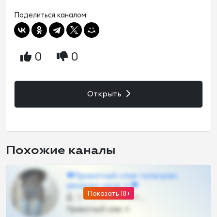
Поделиться каналом:
0
0
Открыть
Похожие каналы
❤Приватный слив телеграм,
шкодных шкур тг❤
Показать 18+
57 •
@SZu3ll3sCatt_bot
Приватный слив тг