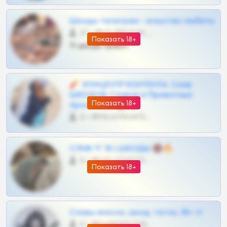
Шкоды телеграм - искуство любить
27 •
@SZu3ll3sCatt_bot
Показать 18+
Тг шкоды приват
🧨 ЭПИЦЕНТР КОНТЕНТА: Слив
ШКОДОВ Сливов и Приватных
Показать 18+
Архивов ТГ 🔞💎
0 •
@MILKPRIVATES39BOT
СЛИВ ТГ 18 | ШКОДЫ 🔞🔥
0 •
@OPLATAPODPSK1BOT
Показать 18+
Сливы вписок, шкод, теток, 18+ тг
0 •
@DARK15FLOWSBOT