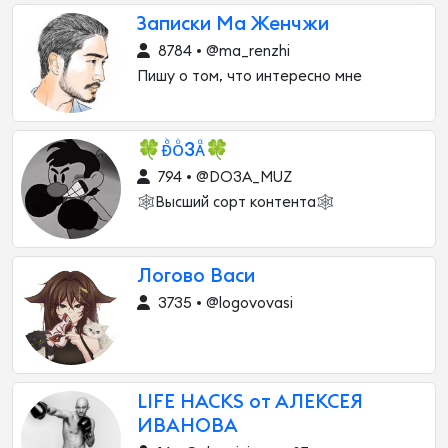
Записки Ма Женчжи
8784 • @ma_renzhi
Пишу о том, что интересно мне
🍀ᴆᷘᴏᷳ3ᴀᷧ🍀
794 • @DO3A_MUZ
🕸️Высший сорт контента🕸️
Логово Васи
3735 • @logovovasi
LIFE HACKS от АЛЕКСЕЯ
ИВАНОВА