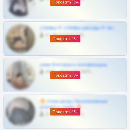
Показать 18+
СЛИВЫ ТГ СЛИВЫ ШКОДЫ ТГ 18+
0 •
@VIPARHIVS55BOT
Показать 18+
слив блогерш и онлифанщиц
4675 •
@MILKPRIVATES39BOT
Показать 18+
🔥 Слив шкод | Эксклюзивные
утечки и сливы 🔥
Показать 18+
0 •
@OPLATAPODPSK1BOT