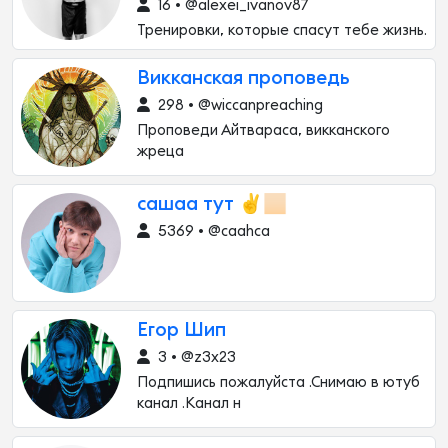
16 • @alexei_ivanov87
Тренировки, которые спасут тебе жизнь.
Викканская проповедь
298 • @wiccanpreaching
Проповеди Айтвараса, викканского
жреца
сашаа тут ✌️🏻
5369 • @caahca
Егор Шип
3 • @z3x23
Подпишись пожалуйста .Снимаю в ютуб
канал .Канал н