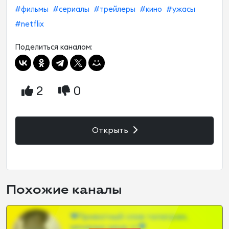
#фильмы
#сериалы
#трейлеры
#кино
#ужасы
#netflix
Поделиться каналом:
2
0
Открыть
Похожие каналы
❤Приватный слив телеграм,
шкодных шкур тг❤