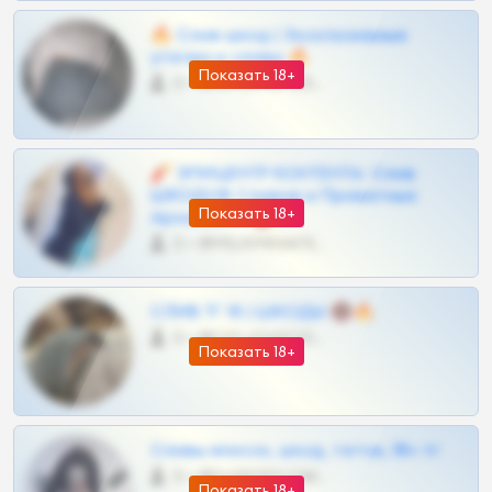
🔥 Слив шкод | Эксклюзивные
утечки и сливы 🔥
Показать 18+
0 •
@OPLATAPODPSK1BOT
🧨 ЭПИЦЕНТР КОНТЕНТА: Слив
ШКОДОВ Сливов и Приватных
Показать 18+
Архивов ТГ 🔞💎
0 •
@MILKPRIVATES39BOT
СЛИВ ТГ 18 | ШКОДЫ 🔞🔥
0 •
@OPLATAPODPSK1BOT
Показать 18+
Сливы вписок, шкод, теток, 18+ тг
0 •
@DARK15FLOWSBOT
Показать 18+