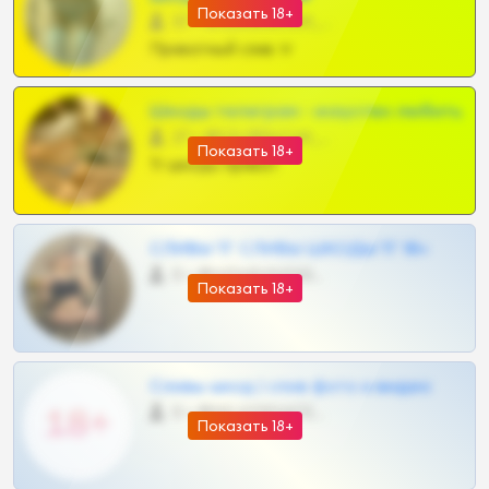
Показать 18+
57 •
@SZu3ll3sCatt_bot
Приватный слив тг
Шкоды телеграм - искуство любить
27 •
@SZu3ll3sCatt_bot
Показать 18+
Тг шкоды приват
СЛИВЫ ТГ СЛИВЫ ШКОДЫ ТГ 18+
0 •
@VIPARHIVS55BOT
Показать 18+
Сливы шкод | слив фото и видео
0 •
@MILKPRIVATES39BOT
Показать 18+