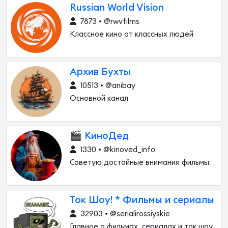
Russian World Vision
7873 • @rwvfilms
Классное кино от классных людей
Архив Бухты
10513 • @anibay
Основной канал
🎬 КиноДед
1330 • @kinoved_info
Советую достойные внимания фильмы.
Ток Шоу! * Фильмы и сериалы
32903 • @serialirossiyskie
Главное о фильмах, сериалах и ток шоу