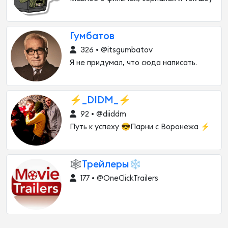
Гумбатов
326 • @itsgumbatov
Я не придумал, что сюда написать.
⚡️_DIDM_⚡️
92 • @diiddm
Путь к успеху 😎Парни с Воронежа ⚡️
🕸Трейлеры❄️
177 • @OneClickTrailers