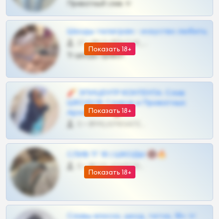
Приватный слив тг
Шкоды телеграм - искуство любить
27 •
@SZu3ll3sCatt_bot
Показать 18+
Тг шкоды приват
🧨 ЭПИЦЕНТР КОНТЕНТА: Слив
ШКОДОВ Сливов и Приватных
Показать 18+
Архивов ТГ 🔞💎
0 •
@MILKPRIVATES39BOT
СЛИВ ТГ 18 | ШКОДЫ 🔞🔥
0 •
@OPLATAPODPSK1BOT
Показать 18+
Сливы вписок, шкод, теток, 18+ тг