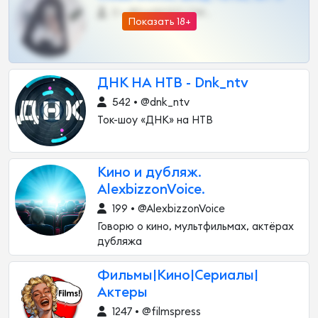
0 •
@DARK15FLOWSBOT
Показать 18+
ДНК НА НТВ - Dnk_ntv
542 • @dnk_ntv
Ток-шоу «ДНК» на НТВ
Кино и дубляж.
AlexbizzonVoice.
199 • @AlexbizzonVoice
Говорю о кино, мультфильмах, актёрах
дубляжа
Фильмы|Кино|Cериалы|
Актеры
1247 • @filmspress