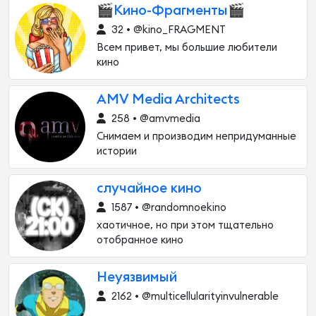
🎬Кино-Фрагменты🎬
32 • @kino_FRAGMENT
Всем привет, мы большие любители
кино
AMV Media Architects
258 • @amvmedia
Снимаем и производим непридуманные
истории
случайное кино
1587 • @randomnoekino
хаотичное, но при этом тщательно
отобранное кино
Неуязвимый
2162 • @multicellularityinvulnerable