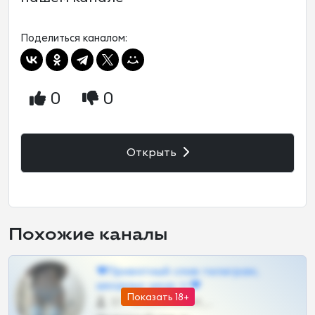
Поделиться каналом:
0
0
Открыть
Похожие каналы
❤Приватный слив телеграм,
шкодных шкур тг❤
Показать 18+
57 •
@SZu3ll3sCatt_bot