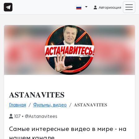
Авторизация
𝐀𝐒𝐓𝐀𝐍𝐀𝐕𝐈𝐓𝐄𝐒
Главная
Фильмы, видео
𝐀𝐒𝐓𝐀𝐍𝐀𝐕𝐈𝐓𝐄𝐒
107 • @Astanavitees
Самые интересные видео в мире - на
нашем канале