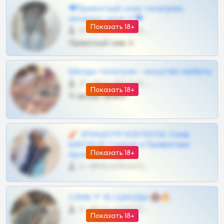
❤Приватный слив телеграм,
шкодных шкур тг❤
Показать 18+
57 •
@SZu3ll3sCatt_bot
Приватный слив тг
Шкоды телеграм - искуство любить
27 •
@SZu3ll3sCatt_bot
Показать 18+
Тг шкоды приват
🧨 ЭПИЦЕНТР КОНТЕНТА: Слив
ШКОДОВ Сливов и Приватных
Показать 18+
Архивов ТГ 🔞💎
0 •
@MILKPRIVATES39BOT
СЛИВ ТГ 18 | ШКОДЫ 🔞🔥
0 •
@OPLATAPODPSK1BOT
Показать 18+