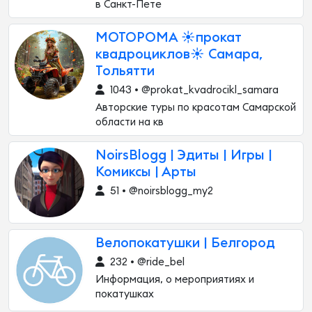
в Санкт-Пете
МОТОРОМА ☀️прокат
квадроциклов☀️ Самара,
Тольятти
1043 • @prokat_kvadrocikl_samara
Авторские туры по красотам Самарской
области на кв
NoirsBlogg | Эдиты | Игры |
Комиксы | Арты
51 • @noirsblogg_my2
Велопокатушки | Белгород
232 • @ride_bel
Информация, о мероприятиях и
покатушках