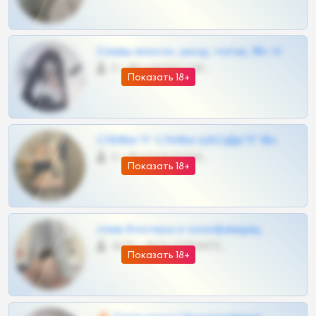
Сливы вписок, шкод, теток, 18+ тг
0 •
@DARK15FLOWSBOT
Показать 18+
СЛИВЫ ТГ СЛИВЫ ШКОДЫ ТГ 18+
0 •
@VIPARHIVS55BOT
Показать 18+
слив блогерш и онлифанщиц
4675 •
@MILKPRIVATES39BOT
Показать 18+