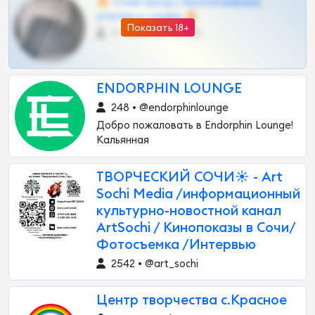
🔥 Слив шкод | Эксклюзивные
утечки и сливы 🔥
Показать 18+
0 •
@OPLATAPODPSK1BOT
ENDORPHIN LOUNGE
248 • @endorphinlounge
Добро пожаловать в Endorphin Lounge!
Кальянная
ТВОРЧЕСКИЙ СОЧИ☀️ - Art
Sochi Media /информационный
культурно-новостной канал
ArtSochi / Кинопоказы в Сочи/
Фотосъемка /Интервью
2542 • @art_sochi
Центр творчества с.Красное