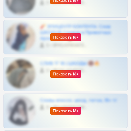
Показать 18+
0 •
@OPLATAPODPSK1BOT
🧨 ЭПИЦЕНТР КОНТЕНТА: Слив
ШКОДОВ Сливов и Приватных
Показать 18+
Архивов ТГ 🔞💎
0 •
@MILKPRIVATES39BOT
СЛИВ ТГ 18 | ШКОДЫ 🔞🔥
0 •
@OPLATAPODPSK1BOT
Показать 18+
Сливы вписок, шкод, теток, 18+ тг
0 •
@DARK15FLOWSBOT
Показать 18+