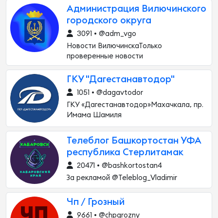
Администрация Вилючинского
городского округа
3091 • @adm_vgo
Новости ВилючинскаТолько
проверенные новости
ГКУ "Дагестанавтодор"
1051 • @dagavtodor
ГКУ «Дагестанавтодор»Махачкала, пр.
Имама Шамиля
Телеблог Башкортостан УФА
республика Стерлитамак
20471 • @bashkortostan4
За рекламой @Teleblog_Vladimir
Чп / Грозный
9661 • @chpgrozny