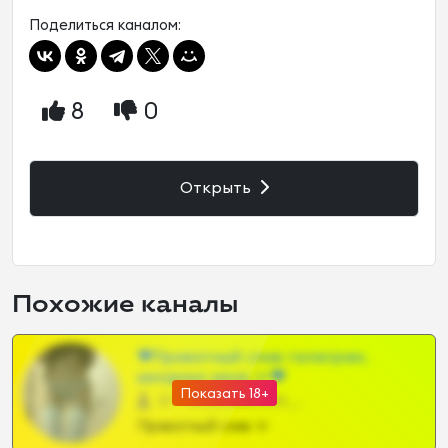
Поделиться каналом:
8
0
Открыть
Похожие каналы
❤Приватный слив телеграм,
шкодных шкур тг❤
Показать 18+
57 •
@SZu3ll3sCatt_bot
Приватный слив тг