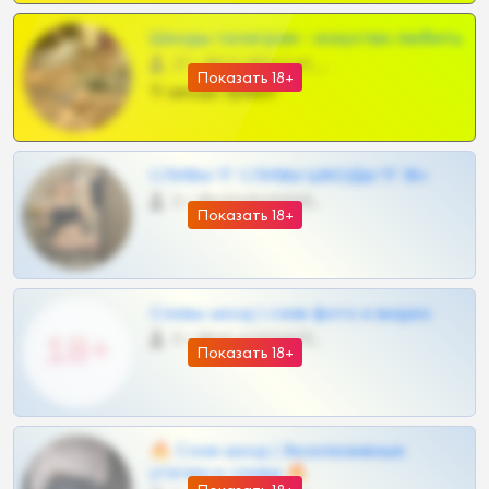
Шкоды телеграм - искуство любить
27 •
@SZu3ll3sCatt_bot
Показать 18+
Тг шкоды приват
СЛИВЫ ТГ СЛИВЫ ШКОДЫ ТГ 18+
0 •
@VIPARHIVS55BOT
Показать 18+
Сливы шкод | слив фото и видео
0 •
@MILKPRIVATES39BOT
Показать 18+
🔥 Слив шкод | Эксклюзивные
утечки и сливы 🔥