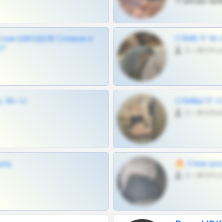
Тг шкоды при
Слив ШКОДОВ Сливов и
СЛИВ ТГ 18
💎
0 •
 18+ тг
СЛИВЫ ТГ С
0 •
щиц
🔥 Слив шко
0 •