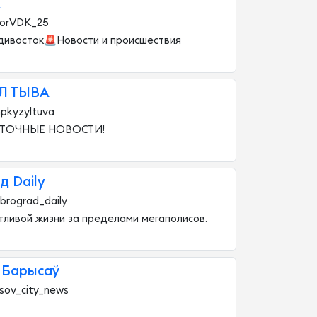
orVDK_25
дивосток🚨Новости и происшествия
Л ТЫВА
pkyzyltuva
 ТОЧНЫЕ НОВОСТИ!
д Daily
brograd_daily
тливой жизни за пределами мегаполисов.
 Барысаў
isov_city_news