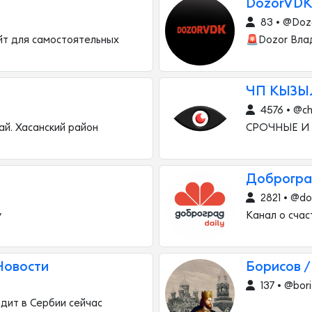
DozorVDK
83 • @Doz
йт для самостоятельных
🚨Dozor Вла
ЧП КЫЗЫ
4576 • @ch
ай. Хасанский район
СРОЧНЫЕ И
Доброгра
2821 • @do
у
Канал о счас
️Новости
Борисов /
137 • @bor
одит в Сербии сейчас