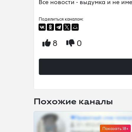
Все новости - выдумка и не им
Поделиться каналом:
8
0
Похожие каналы
❤Приватный слив телегр
57 •
@SZu3ll3sCatt_bot
Показать 18+