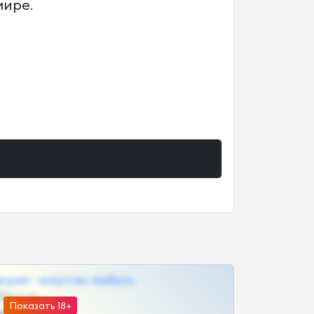
мире.
грам - искуство любить
@SZu3ll3sCatt_bot
Показать 18+