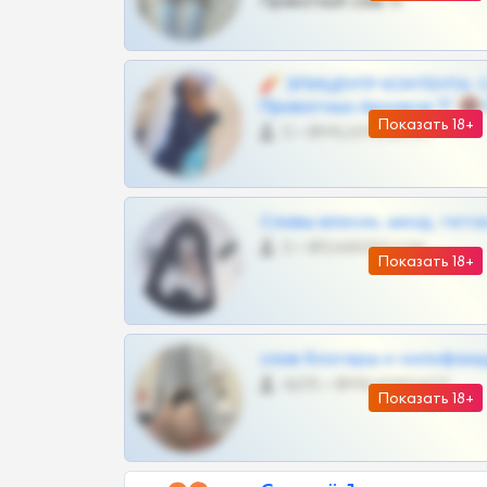
Приватный слив тг
🧨 ЭПИЦЕНТР КОНТЕНТА: 
Приватных Архивов ТГ 🔞
Показать 18+
0 •
@MILKPRIVATES39BOT
Сливы вписок, шкод, теток,
0 •
@DARK15FLOWSBOT
Показать 18+
слив блогерш и онлифан
4675 •
@MILKPRIVATES39BOT
Показать 18+