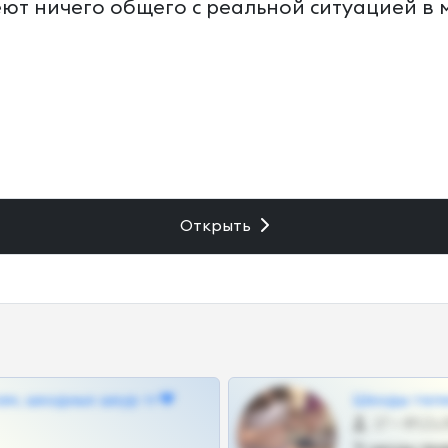
еют ничего общего с реальной ситуацией в 
Открыть
ам, шкодных шкур тг❤
Шкоды теле
27 •