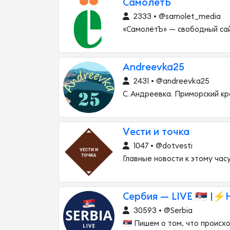
СамолётЪ
2333 • @samolet_media
«СамолётЪ» — свободный са
Andreevka25
2431 • @andreevka25
С. Андреевка. Приморский кр
Vести и точка
1047 • @dotvesti
Главные новости к этому час
Сербия — LIVE 🇷🇸 |⚡
30593 • @Serbia
🇷🇸 Пишем о том, что происх