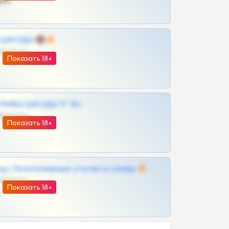
ват
 | ШКОДЫ 🔞🔥
@OPLATAPODPSK1BOT
Показать 18+
ЛИВЫ ШКОДЫ ТГ 18+
@VIPARHIVS55BOT
Показать 18+
д | Эксклюзивные утечки и сливы 🔥
@OPLATAPODPSK1BOT
Показать 18+