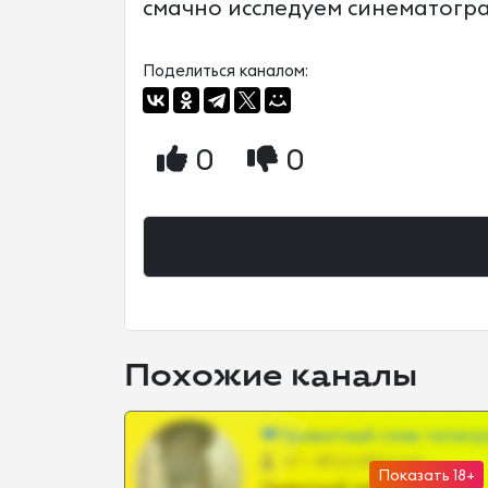
смачно исследуем синематогра
Поделиться каналом:
0
0
Похожие каналы
❤Приватный слив телегр
57 •
@SZu3ll3sCatt_bot
Показать 18+