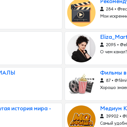
Рекоменд
284 • @re
Мои искренн
Eliza_Mar
2095 • @el
О чем канал?
ИАЛЫ
Фильмы в
87 • @film
Хорошо знае
гая история мира -
Медиум К
39902 • @
Самый удобн