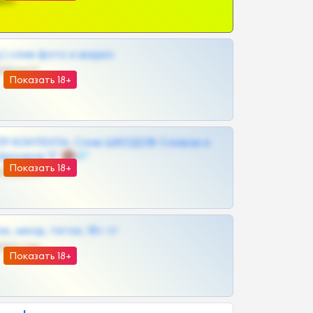
ват
| слив фото и видео
@MILKPRIVATES39BOT
Показать 18+
Р КОНТЕНТА: Слив ШКОДОВ Сливов и
Архивов ТГ 🔞💎
Показать 18+
@MILKPRIVATES39BOT
к, шкод, теток, 18+ тг
@DARK15FLOWSBOT
Показать 18+