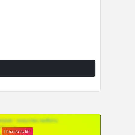
грам - искуство любить
@SZu3ll3sCatt_bot
Показать 18+