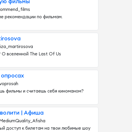
ую фильмы
commend_films
ие рекомендации по фильмам.
tirosova
iza_martirosova
 О вселенной The Last Of Us
 опросах
ivoprosah
шь фильмы и считаешь себя киноманом?
волити | Афиша
MediumQuality_Afisha
ый доступ к билетам на твои любимые шоу