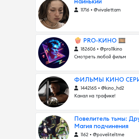
маинький
11716 • @vivalettam
🍿 PRO-КИНО 🎞
182606 • @pro11kino
Смотреть любой фильм
ФИЛЬМЫ КИНО СЕР
1442165 • @kino_hd2
Канал на трафике!
Повелитель тьмы: Дру
Магия подчинения
1162 • @poveliteltme