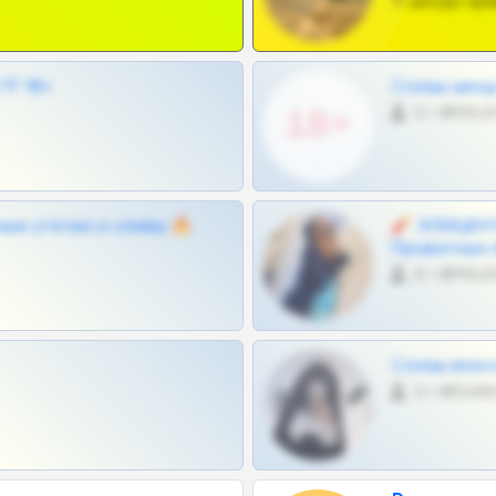
Тг шкоды при
Г 18+
Сливы шкод 
0 •
ные утечки и сливы 🔥
🧨 ЭПИЦЕНТ
Приватных 
0 •
Сливы вписо
0 •