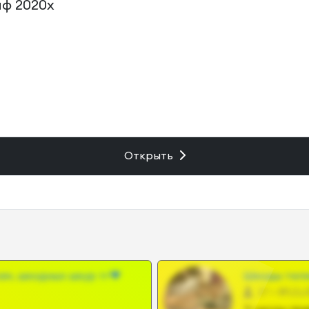
ф 2020х
Открыть
ам, шкодных шкур тг❤
Шкоды теле
27 •