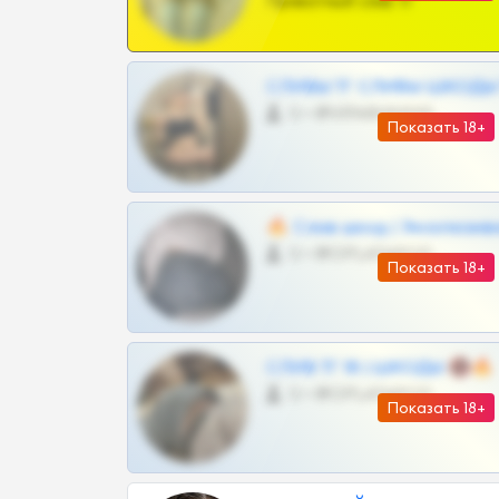
Приватный слив тг
СЛИВЫ ТГ СЛИВЫ ШКОДЫ Т
0 •
@VIPARHIVS55BOT
Показать 18+
🔥 Слив шкод | Эксклюзив
0 •
@OPLATAPODPSK1BOT
Показать 18+
СЛИВ ТГ 18 | ШКОДЫ 🔞🔥
0 •
@OPLATAPODPSK1BOT
Показать 18+