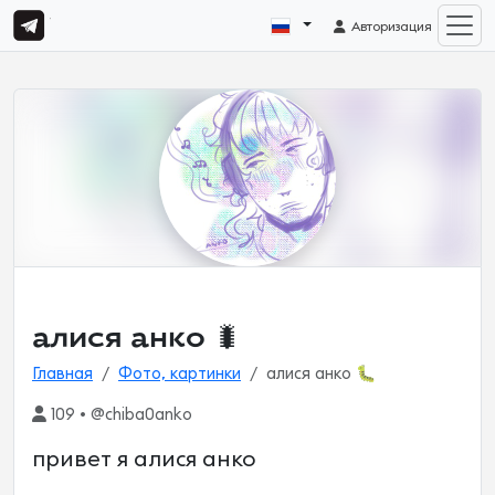
Авторизация
алися анко 🐛
Главная
Фото, картинки
алися анко 🐛
109 • @chiba0anko
привет я алися анко