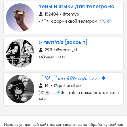
темы и языки для телеграма
152404 • @temyb
• *⁀➷ оформи свой телеграм ₊♡｡💎
›› 𝘳𝘦𝘮𝘪𝘯𝘪𝘴 [закрыт]
293 • @remini_s1
••𝑶𝒘𝒏𝒆𝒓 - ••••
˗ˏˋ ♡ ˎˊ˗˚ ℴ𝓊𝓇 𝓁𝒾𝓉𝓉𝓁ℯ 𝒸𝒶𝒻ℯ́◞⸝⸝⸝ ✱
141 • @gachacafee
˚◞♡☕️⸝⸝⸝🎐✱- дᴏбᴘᴏ пᴏжᴀлоʙᴀть в ʜᴀшᴇ
ᴋᴀфᴇ
Используя данный сайт, вы соглашаетесь на обработку файлов