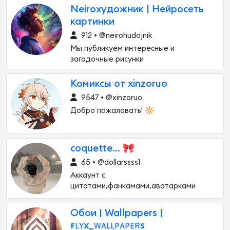
Neirохудожник | Нейросеть
картинки
912 • @neirohudojnik
Мы публикуем интересные и
загадочные рисунки
Комиксы от xinzoruo
9547 • @xinzoruo
Добро пожаловать! 🔆
coquette... 🎀
65 • @dollarssss1
Аккаунт с
цитатами,фанкамами,аватарками
Обои | Wallpapers |
ғʟʏx_ᴡᴀʟʟᴘᴀᴘᴇʀs