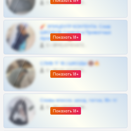
Показать 18+
0 •
@OPLATAPODPSK1BOT
🧨 ЭПИЦЕНТР КОНТЕНТА: Слив
ШКОДОВ Сливов и Приватных
Показать 18+
Архивов ТГ 🔞💎
0 •
@MILKPRIVATES39BOT
СЛИВ ТГ 18 | ШКОДЫ 🔞🔥
0 •
@OPLATAPODPSK1BOT
Показать 18+
Сливы вписок, шкод, теток, 18+ тг
0 •
@DARK15FLOWSBOT
Показать 18+