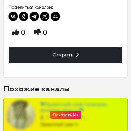
Поделиться каналом:
0
0
Открыть
Похожие каналы
❤Приватный слив телеграм,
шкодных шкур тг❤
Показать 18+
57 •
@SZu3ll3sCatt_bot
Приватный слив тг