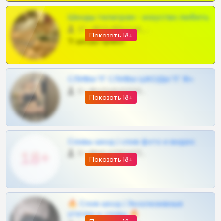
Шкоды телеграм - искуство любить
27 •
@SZu3ll3sCatt_bot
Показать 18+
Тг шкоды приват
СЛИВЫ ТГ СЛИВЫ ШКОДЫ ТГ 18+
0 •
@VIPARHIVS55BOT
Показать 18+
Сливы шкод | слив фото и видео
0 •
@MILKPRIVATES39BOT
Показать 18+
🔥 Слив шкод | Эксклюзивные
утечки и сливы 🔥