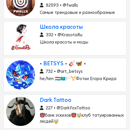
82593 • @fwalls
Самые трендовые и разнообразные
Школа красоты
332 • @KrasotaRu
Школа красоты и моды
• BETSYS • 🎸🦋 •
732 • @art_betsys
he/him 🇱🇺🇰🇿🏳️‍⚧️Фотки Егора Крида
Dark Tattoo
227 • @DarkFoxTattoo
👹банк эскизов👹🤯клуб татуированных
людей🤯