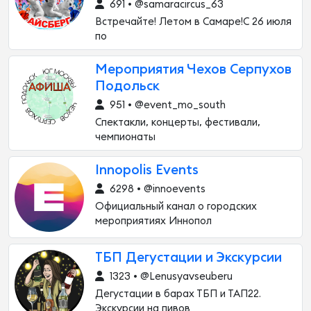
691 • @samaracircus_63
Встречайте! Летом в Самаре!С 26 июля
по
Мероприятия Чехов Серпухов
Подольск
951 • @event_mo_south
Спектакли, концерты, фестивали,
чемпионаты
Innopolis Events
6298 • @innoevents
Официальный канал о городских
мероприятиях Иннопол
ТБП Дегустации и Экскурсии
1323 • @Lenusyavseuberu
Дегустации в барах ТБП и ТАП22.
Экскурсии на пивов