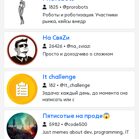
1825 • @prorobots
Роботы и роботизация. Участники
рынка, кейсы внедр
На СвяZи
26426 • @na_sviazi
Просто и доходчиво о сложном
It challenge
182 • @It_challenge
Задача: каждый день, до момента сна
написать или с
Пятисотые на проде😱
5982 • @code500
Just memes about dev, programming, IT