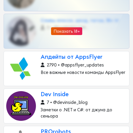
Сливы вписок, шкод, теток, 18+ тг
0 •
@DARK15FLOWSBOT
Показать 18+
Апдейты от AppsFlyer
2790 • @appsflyer_updates
Все важные новости команды AppsFlyer
Dev Inside
7 • @devinside_blog
Заметки о .NET и C#: от джуна до
сеньора
PROrobots