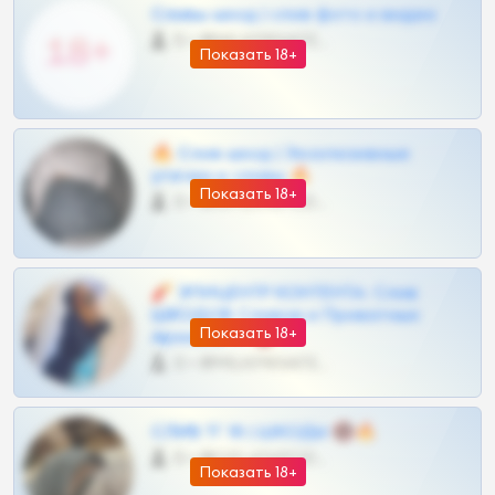
Сливы шкод | слив фото и видео
0 •
@MILKPRIVATES39BOT
Показать 18+
🔥 Слив шкод | Эксклюзивные
утечки и сливы 🔥
Показать 18+
0 •
@OPLATAPODPSK1BOT
🧨 ЭПИЦЕНТР КОНТЕНТА: Слив
ШКОДОВ Сливов и Приватных
Показать 18+
Архивов ТГ 🔞💎
0 •
@MILKPRIVATES39BOT
СЛИВ ТГ 18 | ШКОДЫ 🔞🔥
0 •
@OPLATAPODPSK1BOT
Показать 18+