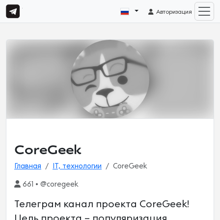
Авторизация
CoreGeek
Главная
IT, технологии
CoreGeek
661 • @coregeek
Телеграм канал проекта CoreGeek!
Цель проекта – популяризация