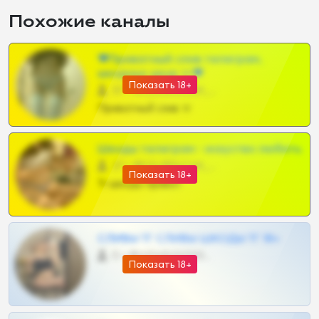
Похожие каналы
❤Приватный слив телеграм,
шкодных шкур тг❤
Показать 18+
57 •
@SZu3ll3sCatt_bot
Приватный слив тг
Шкоды телеграм - искуство любить
27 •
@SZu3ll3sCatt_bot
Показать 18+
Тг шкоды приват
СЛИВЫ ТГ СЛИВЫ ШКОДЫ ТГ 18+
0 •
@VIPARHIVS55BOT
Показать 18+