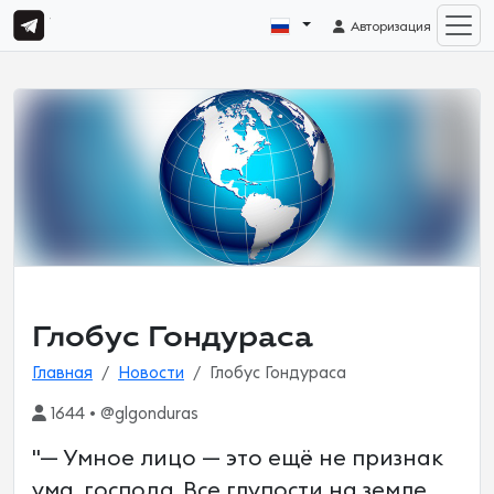
Авторизация
Глобус Гондураса
Главная
Новости
Глобус Гондураса
1644 • @glgonduras
"— Умное лицо — это ещё не признак
ума, господа. Все глупости на земле