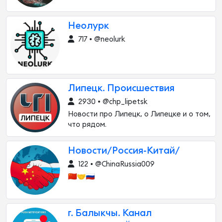
Неолурк
717 • @neolurk
Липецк. Происшествия
2930 • @chp_lipetsk
Новости про Липецк, о Липецке и о том,
что рядом.
Новости/Россия-Китай/
122 • @ChinaRussia009
🇨🇳🤝🇷🇺
г. Балыкчы. Канал