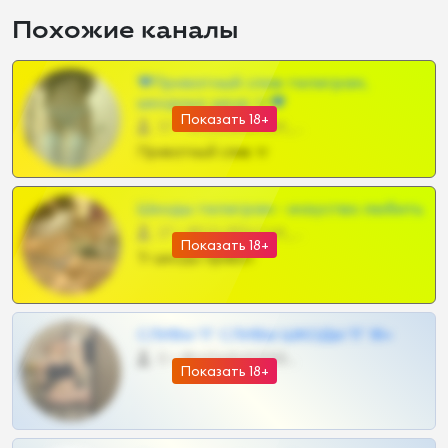
Похожие каналы
❤Приватный слив телеграм,
шкодных шкур тг❤
Показать 18+
57 •
@SZu3ll3sCatt_bot
Приватный слив тг
Шкоды телеграм - искуство любить
27 •
@SZu3ll3sCatt_bot
Показать 18+
Тг шкоды приват
СЛИВЫ ТГ СЛИВЫ ШКОДЫ ТГ 18+
0 •
@VIPARHIVS55BOT
Показать 18+