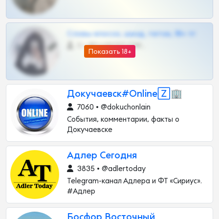
Сливы вписок, шкод, теток, 18+ тг
0 •
@DARK15FLOWSBOT
Показать 18+
Докучаевск#Online🅉🏢
7060 • @dokuchonlain
События, комментарии, факты о
Докучаевске
Адлер Сегодня
3835 • @adlertoday
Telegram-канал Адлера и ФТ «Сириус».
#Адлер
Босфор Восточный