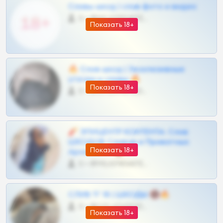
Сливы шкод | слив фото и видео
0 •
@MILKPRIVATES39BOT
Показать 18+
🔥 Слив шкод | Эксклюзивные
утечки и сливы 🔥
Показать 18+
0 •
@OPLATAPODPSK1BOT
🧨 ЭПИЦЕНТР КОНТЕНТА: Слив
ШКОДОВ Сливов и Приватных
Показать 18+
Архивов ТГ 🔞💎
0 •
@MILKPRIVATES39BOT
СЛИВ ТГ 18 | ШКОДЫ 🔞🔥
0 •
@OPLATAPODPSK1BOT
Показать 18+