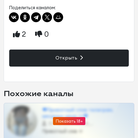
Поделиться каналом:
2
0
Открыть
Похожие каналы
❤Приватный слив телеграм,
шкодных шкур тг❤
Показать 18+
57 •
@SZu3ll3sCatt_bot
Приватный слив тг