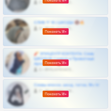
Показать 18+
0 •
@OPLATAPODPSK1BOT
СЛИВ ТГ 18 | ШКОДЫ 🔞🔥
0 •
@OPLATAPODPSK1BOT
Показать 18+
🧨 ЭПИЦЕНТР КОНТЕНТА: Слив
ШКОДОВ Сливов и Приватных
Показать 18+
Архивов ТГ 🔞💎
0 •
@MILKPRIVATES39BOT
Сливы вписок, шкод, теток, 18+ тг
0 •
@DARK15FLOWSBOT
Показать 18+