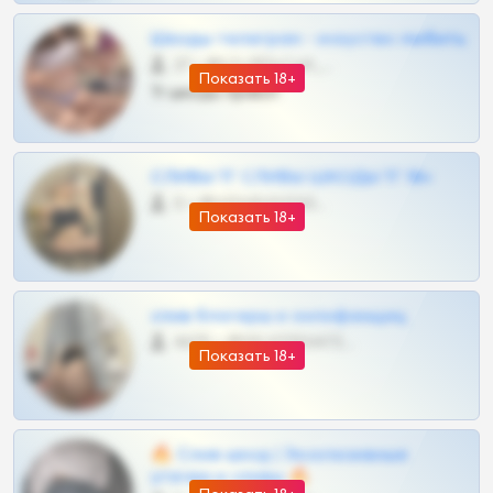
Шкоды телеграм - искуство любить
27 •
@SZu3ll3sCatt_bot
Показать 18+
Тг шкоды приват
СЛИВЫ ТГ СЛИВЫ ШКОДЫ ТГ 18+
0 •
@VIPARHIVS55BOT
Показать 18+
слив блогерш и онлифанщиц
4675 •
@MILKPRIVATES39BOT
Показать 18+
🔥 Слив шкод | Эксклюзивные
утечки и сливы 🔥