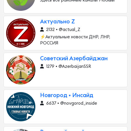
Здесь все районные каналы Москвы
Актуально Z
2132 • @actual_Z
⚡️Актуальные новости ДНР, ЛНР,
РОССИЯ
Советский Азербайджан
1279 • @AzerbaijanSSR
Новгород • Инсайд
6637 • @novgorod_inside