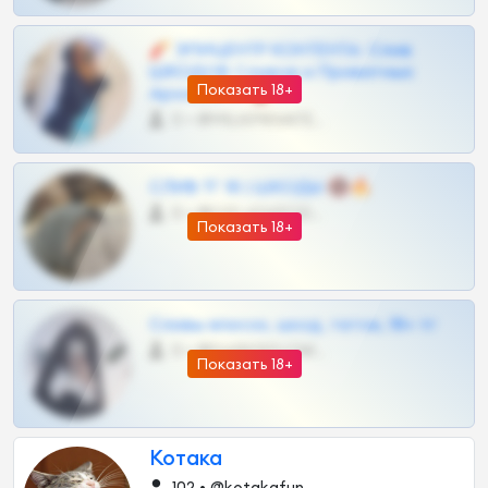
🧨 ЭПИЦЕНТР КОНТЕНТА: Слив
ШКОДОВ Сливов и Приватных
Показать 18+
Архивов ТГ 🔞💎
0 •
@MILKPRIVATES39BOT
СЛИВ ТГ 18 | ШКОДЫ 🔞🔥
0 •
@OPLATAPODPSK1BOT
Показать 18+
Сливы вписок, шкод, теток, 18+ тг
0 •
@DARK15FLOWSBOT
Показать 18+
Котака