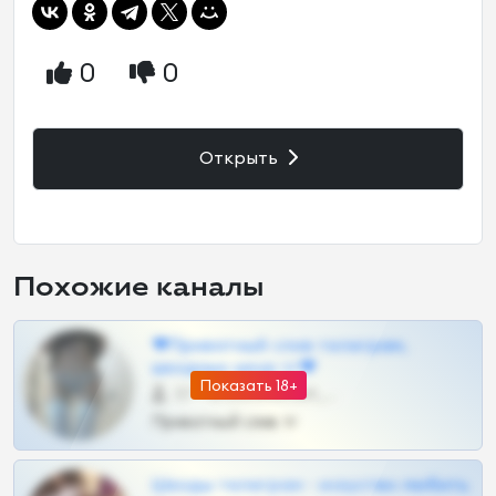
0
0
Открыть
Похожие каналы
❤Приватный слив телеграм,
шкодных шкур тг❤
Показать 18+
57 •
@SZu3ll3sCatt_bot
Приватный слив тг
Шкоды телеграм - искуство любить