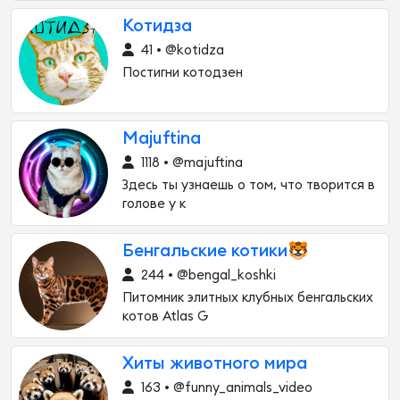
Котидза
41 • @kotidza
Постигни котодзен
Majuftina
1118 • @majuftina
Здесь ты узнаешь о том, что творится в
голове у к
Бенгальские котики🐯
244 • @bengal_koshki
Питомник элитных клубных бенгальских
котов Atlas G
Хиты животного мира
163 • @funny_animals_video