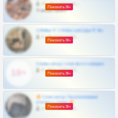
27 •
@SZu3ll3sCatt_bot
Показать 18+
Тг шкоды приват
СЛИВЫ ТГ СЛИВЫ ШКОДЫ ТГ 18+
0 •
@VIPARHIVS55BOT
Показать 18+
Сливы шкод | слив фото и видео
0 •
@MILKPRIVATES39BOT
Показать 18+
🔥 Слив шкод | Эксклюзивные
утечки и сливы 🔥
Показать 18+
0 •
@OPLATAPODPSK1BOT