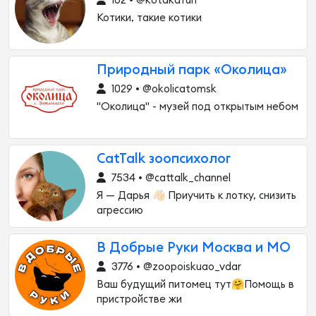
102 • @kotakafun
Котики, такие котики
Природный парк «Околица»
1029 • @okolicatomsk
"Околица" - музей под открытым небом
CatTalk зоопсихолог
7534 • @cattalk_channel
Я — Дарья 👋🏻 Приучить к лотку, снизить
агрессию
В Добрые Руки Москва и МО
3776 • @zoopoiskuao_vdar
Ваш будущий питомец тут🤗Помощь в
пристройстве жи