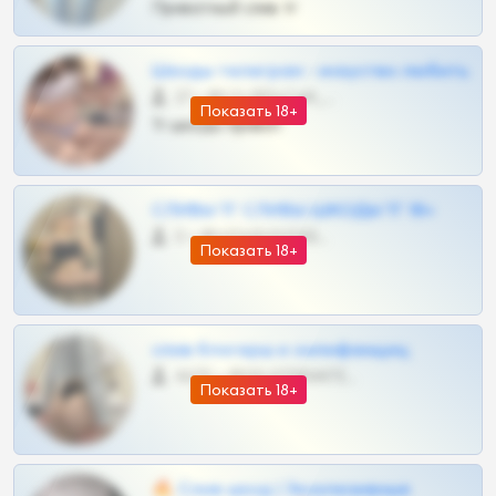
Приватный слив тг
Шкоды телеграм - искуство любить
27 •
@SZu3ll3sCatt_bot
Показать 18+
Тг шкоды приват
СЛИВЫ ТГ СЛИВЫ ШКОДЫ ТГ 18+
0 •
@VIPARHIVS55BOT
Показать 18+
слив блогерш и онлифанщиц
4675 •
@MILKPRIVATES39BOT
Показать 18+
🔥 Слив шкод | Эксклюзивные