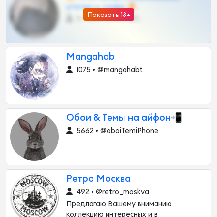
утечки и сливы 🔥
Показать 18+
0 •
@OPLATAPODPSK1BOT
Mangahab
1075 • @mangahabt
Обои & Темы на айфон📲
5662 • @oboiTemiPhone
Ретро Москва
492 • @retro_moskva
Предлагаю Вашему вниманию
коллекцию интересных и в