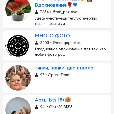
Вдохновение🌹❤️
11284 • @mir_pozitiva
Здесь чувствуешь теплую энергию
жизни, позитив и
МНОГО ФОТО
3203 • @mnogophotos
Ежедневное вдохновение для тех, кто
любит фотограф
тянки, панки, два ствола
97 • @pankiTeam
Арты bts 18+🥵
941 • @bts20131313