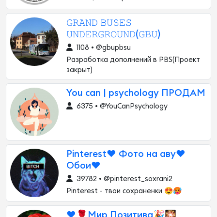
𝙶𝚁𝙰𝙽𝙳 𝙱𝚄𝚂𝙴𝚂
𝚄𝙽𝙳𝙴𝚁𝙶𝚁𝙾𝚄𝙽𝙳(𝙶𝙱𝚄)
1108 • @gbupbsu
Разработка дополнений в PBS(Проект
закрыт)
You can | psychology ПРОДАМ
6375 • @YouCanPsychology
Pinterest❤️ Фото на аву❤️
Обои❤️
39782 • @pinterest_soxrani2
Pinterest - твои сохраненки 😍🥵
❤️🌹Мир Позитива🎉🎇