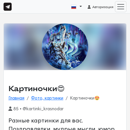
Авторизация
Картиночки😍
Главная
Фото, картинки
Картиночки😍
85 • @kartinki_krasnodar
Разные картинки для вас.
Поздравлялки, мудрые мысли, юмор.