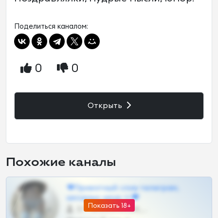
Поделиться каналом:
0
0
Открыть
Похожие каналы
❤Приватный слив телеграм,
шкодных шкур тг❤
Показать 18+
57 •
@SZu3ll3sCatt_bot