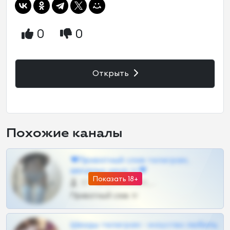
0
0
Открыть
Похожие каналы
❤Приватный слив телеграм,
шкодных шкур тг❤
Показать 18+
57 •
@SZu3ll3sCatt_bot
Приватный слив тг
Шкоды телеграм - искуство любить