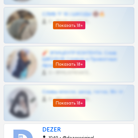
СЛИВ ТГ 18 | ШКОДЫ 🔞🔥
0 •
@OPLATAPODPSK1BOT
Показать 18+
🧨 ЭПИЦЕНТР КОНТЕНТА: Слив
ШКОДОВ Сливов и Приватных
Показать 18+
Архивов ТГ 🔞💎
0 •
@MILKPRIVATES39BOT
Сливы вписок, шкод, теток, 18+ тг
0 •
@DARK15FLOWSBOT
Показать 18+
DEZER