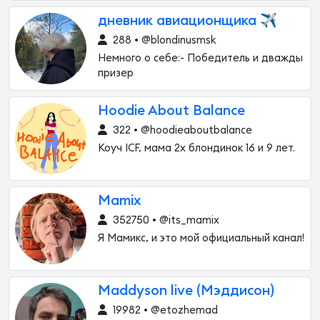
дневник авиационщика ✈️
288 • @blondinusmsk
Немного о себе:- Победитель и дважды
призер
Hoodie About Balance
322 • @hoodieaboutbalance
Коуч ICF, мама 2х блондинок 16 и 9 лет.
Mamix
352750 • @its_mamix
Я Мамикс, и это мой официальный канал!
Maddyson live (Мэддисон)
19982 • @etozhemad