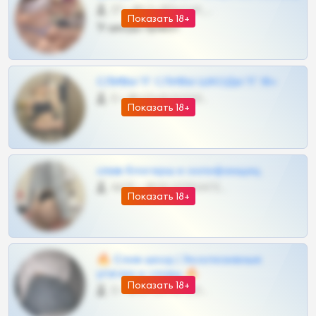
27 •
@SZu3ll3sCatt_bot
Показать 18+
Тг шкоды приват
СЛИВЫ ТГ СЛИВЫ ШКОДЫ ТГ 18+
0 •
@VIPARHIVS55BOT
Показать 18+
слив блогерш и онлифанщиц
4675 •
@MILKPRIVATES39BOT
Показать 18+
🔥 Слив шкод | Эксклюзивные
утечки и сливы 🔥
Показать 18+
0 •
@OPLATAPODPSK1BOT