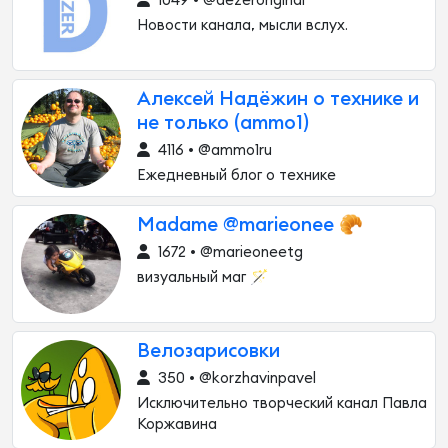
1049 • @dezeroriginal
Новости канала, мысли вслух.
Алексей Надёжин о технике и
не только (ammo1)
4116 • @ammo1ru
Ежедневный блог о технике
Madame @marieonee 🥐
1672 • @marieoneetg
визуальный маг 🪄
Велозарисовки
350 • @korzhavinpavel
Исключительно творческий канал Павла
Коржавина