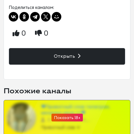
Поделиться каналом:
0
0
Открыть
Похожие каналы
❤Приватный слив телеграм,
шкодных шкур тг❤
Показать 18+
57 •
@SZu3ll3sCatt_bot
Приватный слив тг