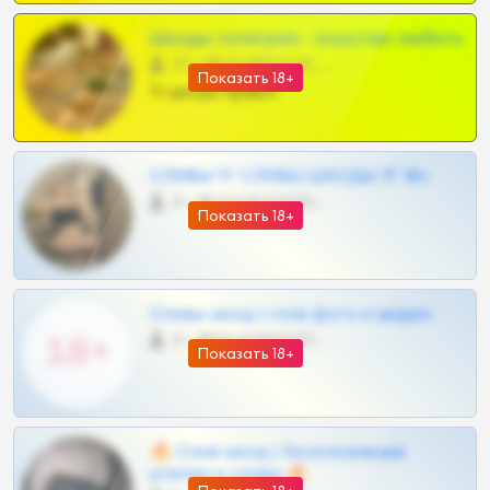
Шкоды телеграм - искуство любить
27 •
@SZu3ll3sCatt_bot
Показать 18+
Тг шкоды приват
СЛИВЫ ТГ СЛИВЫ ШКОДЫ ТГ 18+
0 •
@VIPARHIVS55BOT
Показать 18+
Сливы шкод | слив фото и видео
0 •
@MILKPRIVATES39BOT
Показать 18+
🔥 Слив шкод | Эксклюзивные
утечки и сливы 🔥