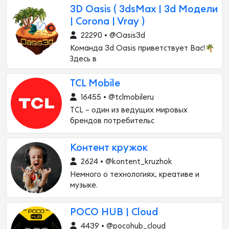
3D Oasis ( 3dsMax | 3d Модели
| Corona | Vray )
22290 • @Oasis3d
Команда 3d Oasis приветствует Вас!🌴
Здесь в
TCL Mobile
16455 • @tclmobileru
TCL – один из ведущих мировых
брендов потребительс
Контент кружок
2624 • @kontent_kruzhok
Немного о технологиях, креативе и
музыке.
POCO HUB | Cloud
4439 • @pocohub_cloud