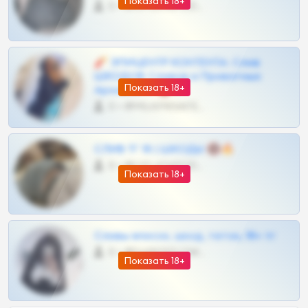
Показать 18+
0 •
@OPLATAPODPSK1BOT
🧨 ЭПИЦЕНТР КОНТЕНТА: Слив
ШКОДОВ Сливов и Приватных
Показать 18+
Архивов ТГ 🔞💎
0 •
@MILKPRIVATES39BOT
СЛИВ ТГ 18 | ШКОДЫ 🔞🔥
0 •
@OPLATAPODPSK1BOT
Показать 18+
Сливы вписок, шкод, теток, 18+ тг
0 •
@DARK15FLOWSBOT
Показать 18+