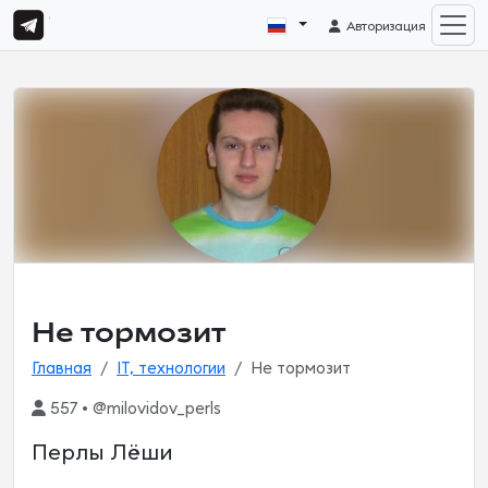
Авторизация
Не тормозит
Главная
IT, технологии
Не тормозит
557 • @milovidov_perls
Перлы Лёши