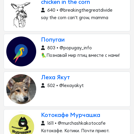
сhicken in the corn
640 • @breakingthegreatdivide
say the corn can't grow, mamma
Попугаи
803 • @popugay_info
🦜Познавай мир птиц вместе с нами!
Леха Якут
502 • @lexayakyt
Котокафе Мурчашка
1611 • @murchashkakotocafe
Котокафе. Котики. Почти приют.