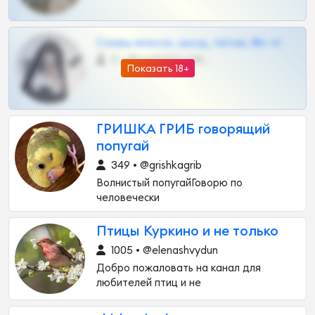
Сливы вписок, шкод, теток, 18+ тг
0 •
@DARK15FLOWSBOT
Показать 18+
ГРИШКА ГРИБ говорящий
попугай
349 • @grishkagrib
Волнистый попугайГоворю по
человечески
Птицы Куркино и не только
1005 • @elenashvydun
Добро пожаловать на канал для
любителей птиц и не