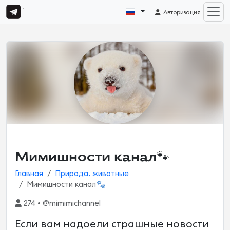
Авторизация
Мимишности канал🐾
Главная
Природа, животные
Мимишности канал🐾
274 • @mimimichannel
Если вам надоели страшные новости