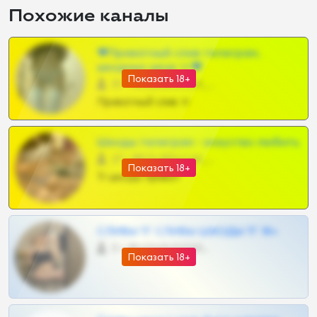
Похожие каналы
❤Приватный слив телеграм,
шкодных шкур тг❤
Показать 18+
57 •
@SZu3ll3sCatt_bot
Приватный слив тг
Шкоды телеграм - искуство любить
27 •
@SZu3ll3sCatt_bot
Показать 18+
Тг шкоды приват
СЛИВЫ ТГ СЛИВЫ ШКОДЫ ТГ 18+
0 •
@VIPARHIVS55BOT
Показать 18+