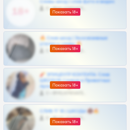
Сливы шкод | слив фото и видео
0 •
@MILKPRIVATES39BOT
Показать 18+
🔥 Слив шкод | Эксклюзивные
утечки и сливы 🔥
Показать 18+
0 •
@OPLATAPODPSK1BOT
🧨 ЭПИЦЕНТР КОНТЕНТА: Слив
ШКОДОВ Сливов и Приватных
Показать 18+
Архивов ТГ 🔞💎
0 •
@MILKPRIVATES39BOT
СЛИВ ТГ 18 | ШКОДЫ 🔞🔥
0 •
@OPLATAPODPSK1BOT
Показать 18+