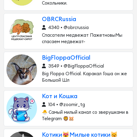
Сокольники.
OBRCRussia
4340 • @obrcrussia
Спасатели медвежат ПажетновыМы
спасаем медвежат-
BigFloppaOfficial
3549 • @BigFloppaOfficial
Big Floppa Official. Каракал Гоша он же
Большой Шл
Кот и Кошка
104 • @zoomir_tg
🐣 Самый милый канал со зверушками в
Telegram 🦁🐹
Котики😻Милые котики😽